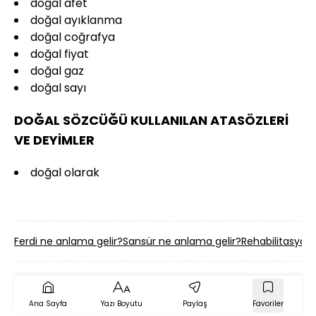
doğal afet
doğal ayıklanma
doğal coğrafya
doğal fiyat
doğal gaz
doğal sayı
DOĞAL SÖZCÜĞÜ KULLANILAN ATASÖZLERİ
VE DEYİMLER
doğal olarak
Ferdi ne anlama gelir?
Sansür ne anlama gelir?
Rehabilitasyon
Ana Sayfa
Yazı Boyutu
Paylaş
Favoriler