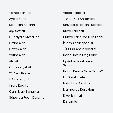
Yemek Tarifleri
Video Haberler
Ayetel Kürsi
TDK Sözlük Anlamları
Saatlerin Anlamı
Üniversite Taban Puanları
Aşk Sözleri
Rüya Tabirleri
Günaydın Mesajları
Dünya Tarihi ve Türk Tarihi
Gram Altın
İslam Ansiklopedisi
Çeyrek Altın
TÜBİTAK Ansiklopedisi
Yarım Altın
Hangi Besin Kaç Kalori
Ata Altın
Eş Anlamlı Kelimeler
Sözlüğü
Cumhuriyet Altını
Hangi Kelime Nasıl Yazılır?
22 Ayar Bilezik
En Güzel Sözler
1 Dolar Kaç TL
Metrobüs Durakları
1 Euro Kaç TL
Marmaray Durakları
Canlı Maç Sonuçları
Erkek İsimleri
Süper Lig Puan Durumu
Kız İsimleri