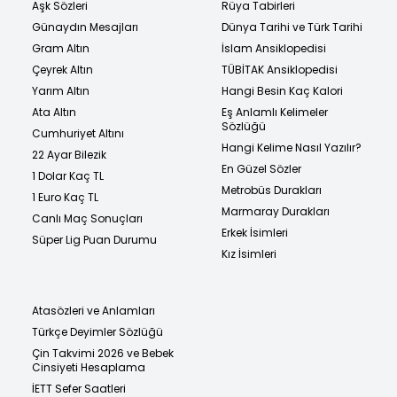
Aşk Sözleri
Rüya Tabirleri
Günaydın Mesajları
Dünya Tarihi ve Türk Tarihi
Gram Altın
İslam Ansiklopedisi
Çeyrek Altın
TÜBİTAK Ansiklopedisi
Yarım Altın
Hangi Besin Kaç Kalori
Ata Altın
Eş Anlamlı Kelimeler
Sözlüğü
Cumhuriyet Altını
Hangi Kelime Nasıl Yazılır?
22 Ayar Bilezik
En Güzel Sözler
1 Dolar Kaç TL
Metrobüs Durakları
1 Euro Kaç TL
Marmaray Durakları
Canlı Maç Sonuçları
Erkek İsimleri
Süper Lig Puan Durumu
Kız İsimleri
Atasözleri ve Anlamları
Türkçe Deyimler Sözlüğü
Çin Takvimi 2026 ve Bebek
Cinsiyeti Hesaplama
İETT Sefer Saatleri