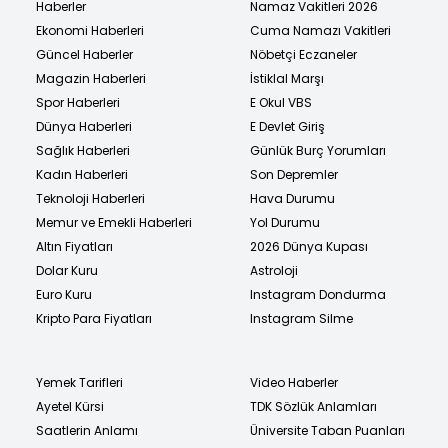
Haberler
Namaz Vakitleri 2026
Ekonomi Haberleri
Cuma Namazı Vakitleri
Güncel Haberler
Nöbetçi Eczaneler
Magazin Haberleri
İstiklal Marşı
Spor Haberleri
E Okul VBS
Dünya Haberleri
E Devlet Giriş
Sağlık Haberleri
Günlük Burç Yorumları
Kadın Haberleri
Son Depremler
Teknoloji Haberleri
Hava Durumu
Memur ve Emekli Haberleri
Yol Durumu
Altın Fiyatları
2026 Dünya Kupası
Dolar Kuru
Astroloji
Euro Kuru
Instagram Dondurma
Kripto Para Fiyatları
Instagram Silme
Yemek Tarifleri
Video Haberler
Ayetel Kürsi
TDK Sözlük Anlamları
Saatlerin Anlamı
Üniversite Taban Puanları