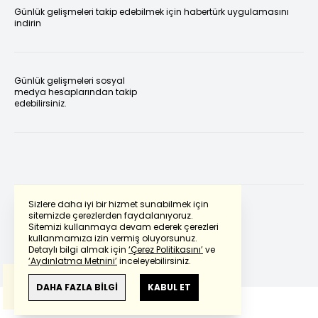
Günlük gelişmeleri takip edebilmek için habertürk uygulamasını
indirin
Günlük gelişmeleri sosyal
medya hesaplarından takip
edebilirsiniz.
Sizlere daha iyi bir hizmet sunabilmek için
sitemizde çerezlerden faydalanıyoruz.
Sitemizi kullanmaya devam ederek çerezleri
Powered by
Translate
kullanmamıza izin vermiş oluyorsunuz.
Detaylı bilgi almak için
‘Çerez Politikasını’
ve
‘Aydınlatma Metnini’
inceleyebilirsiniz.
Bu çeviride
Google Translete
kullanılmıştır.
Anlam ve çeviri hatalarından
haberturk.com
DAHA FAZLA BİLGİ
KABUL ET
sorumlu değildir.