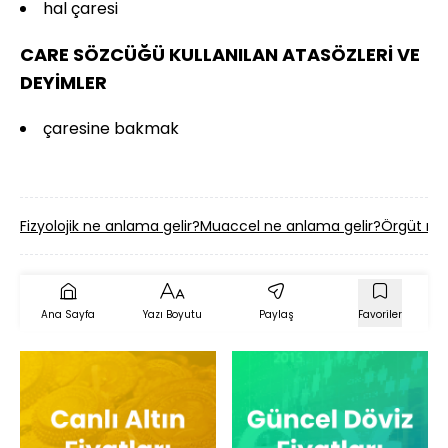
hal çaresi
CARE SÖZCÜĞÜ KULLANILAN ATASÖZLERİ VE
DEYİMLER
çaresine bakmak
Fizyolojik ne anlama gelir?
Muaccel ne anlama gelir?
Örgüt ne 
Ana Sayfa
Yazı Boyutu
Paylaş
Favoriler