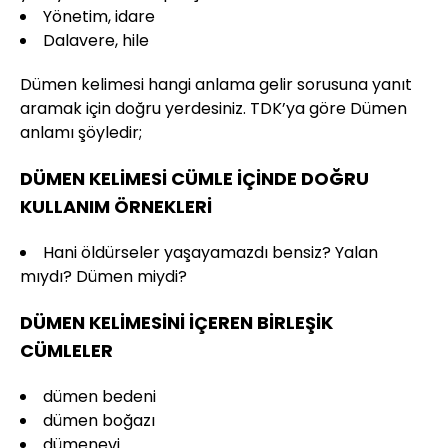
Yönetim, idare
Dalavere, hile
Dümen kelimesi hangi anlama gelir sorusuna yanıt
aramak için doğru yerdesiniz. TDK’ya göre Dümen
anlamı şöyledir;
DÜMEN KELİMESİ CÜMLE İÇİNDE DOĞRU
KULLANIM ÖRNEKLERİ
Hani öldürseler yaşayamazdı bensiz? Yalan
mıydı? Dümen miydi?
DÜMEN KELİMESİNİ İÇEREN BİRLEŞİK
CÜMLELER
dümen bedeni
dümen boğazı
dümenevi