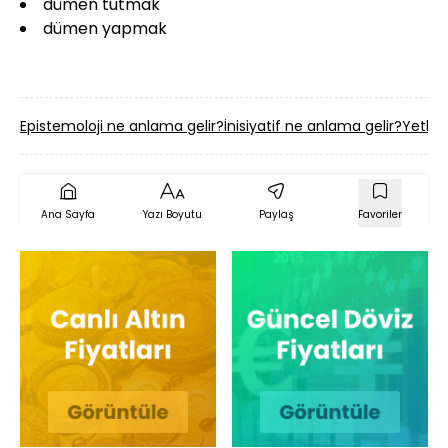
dümen tutmak
dümen yapmak
Epistemoloji ne anlama gelir?
İnisiyatif ne anlama gelir?
Yetki 
Ana Sayfa
Yazı Boyutu
Paylaş
Favoriler