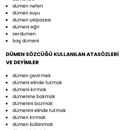
dümen neferi
dümen suyu
dümen yelpazesi
dümeni eğri
serdümen
baş dümeni
DÜMEN SÖZCÜĞÜ KULLANILAN ATASÖZLERİ
VE DEYİMLER
dümen çevirmek
dümeni elinde tutmak
dümeni kırmak
dümenine bakmak
dümenini bozmak
dümenini elinde tutmak
dümen kırmak
dümen kullanmak