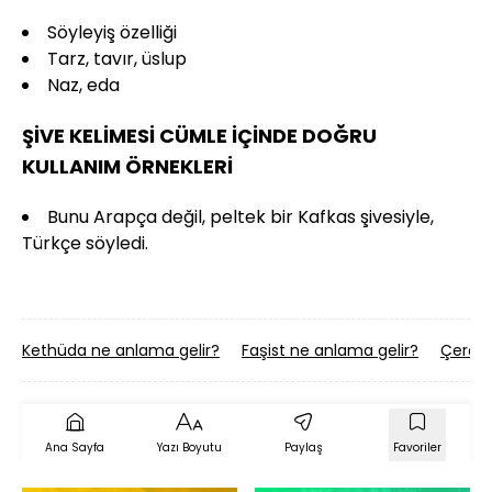
Söyleyiş özelliği
Tarz, tavır, üslup
Naz, eda
ŞİVE KELİMESİ CÜMLE İÇİNDE DOĞRU
KULLANIM ÖRNEKLERİ
Bunu Arapça değil, peltek bir Kafkas şivesiyle,
Türkçe söyledi.
Kethüda ne anlama gelir?
Faşist ne anlama gelir?
Çerçi 
Ana Sayfa
Yazı Boyutu
Paylaş
Favoriler