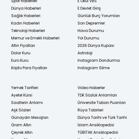
Spor Haberleri
E Okul VBS
Dünya Haberleri
E Devlet Giriş
Sağlık Haberleri
Günlük Burç Yorumları
Kadın Haberleri
Son Depremler
Teknoloji Haberleri
Hava Durumu
Memur ve Emekli Haberleri
Yol Durumu
Altın Fiyatları
2026 Dünya Kupası
Dolar Kuru
Astroloji
Euro Kuru
Instagram Dondurma
Kripto Para Fiyatları
Instagram Silme
Yemek Tarifleri
Video Haberler
Ayetel Kürsi
TDK Sözlük Anlamları
Saatlerin Anlamı
Üniversite Taban Puanları
Aşk Sözleri
Rüya Tabirleri
Günaydın Mesajları
Dünya Tarihi ve Türk Tarihi
Gram Altın
İslam Ansiklopedisi
Çeyrek Altın
TÜBİTAK Ansiklopedisi