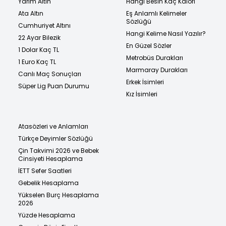
Yarım Altın
Hangi Besin Kaç Kalori
Ata Altın
Eş Anlamlı Kelimeler
Sözlüğü
Cumhuriyet Altını
Hangi Kelime Nasıl Yazılır?
22 Ayar Bilezik
En Güzel Sözler
1 Dolar Kaç TL
Metrobüs Durakları
1 Euro Kaç TL
Marmaray Durakları
Canlı Maç Sonuçları
Erkek İsimleri
Süper Lig Puan Durumu
Kız İsimleri
Atasözleri ve Anlamları
Türkçe Deyimler Sözlüğü
Çin Takvimi 2026 ve Bebek
Cinsiyeti Hesaplama
İETT Sefer Saatleri
Gebelik Hesaplama
Yükselen Burç Hesaplama
2026
Yüzde Hesaplama