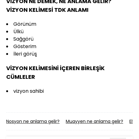
VİZYON NE DEMEK, NE ANLAMA GELİR?
VİZYON KELİMESİ TDK ANLAMI
Görünüm
Ülkü
Sağgörü
Gösterim
İleri görüş
VİZYON KELİMESİNİ İÇEREN BİRLEŞİK
CÜMLELER
vizyon sahibi
Nosyon ne anlama gelir?
Muayyen ne anlama gelir?
Elva