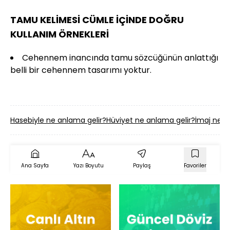
TAMU KELİMESİ CÜMLE İÇİNDE DOĞRU
KULLANIM ÖRNEKLERİ
Cehennem inancında tamu sözcüğünün anlattığı
belli bir cehennem tasarımı yoktur.
Hasebiyle ne anlama gelir?
Hüviyet ne anlama gelir?
İmaj ne a
Ana Sayfa
Yazı Boyutu
Paylaş
Favoriler