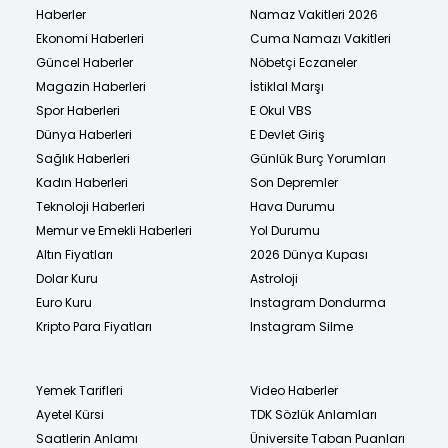
Haberler
Namaz Vakitleri 2026
Ekonomi Haberleri
Cuma Namazı Vakitleri
Güncel Haberler
Nöbetçi Eczaneler
Magazin Haberleri
İstiklal Marşı
Spor Haberleri
E Okul VBS
Dünya Haberleri
E Devlet Giriş
Sağlık Haberleri
Günlük Burç Yorumları
Kadın Haberleri
Son Depremler
Teknoloji Haberleri
Hava Durumu
Memur ve Emekli Haberleri
Yol Durumu
Altın Fiyatları
2026 Dünya Kupası
Dolar Kuru
Astroloji
Euro Kuru
Instagram Dondurma
Kripto Para Fiyatları
Instagram Silme
Yemek Tarifleri
Video Haberler
Ayetel Kürsi
TDK Sözlük Anlamları
Saatlerin Anlamı
Üniversite Taban Puanları