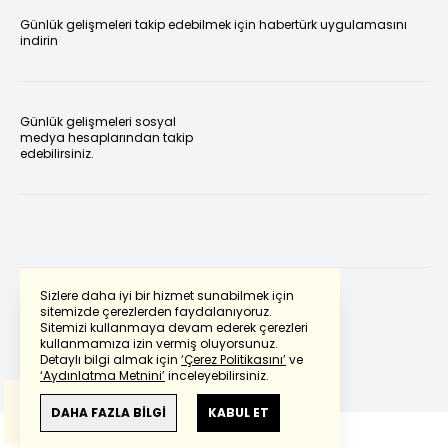
Günlük gelişmeleri takip edebilmek için habertürk uygulamasını
indirin
Günlük gelişmeleri sosyal
medya hesaplarından takip
edebilirsiniz.
Sizlere daha iyi bir hizmet sunabilmek için
sitemizde çerezlerden faydalanıyoruz.
Sitemizi kullanmaya devam ederek çerezleri
Powered by
Translate
kullanmamıza izin vermiş oluyorsunuz.
Detaylı bilgi almak için
‘Çerez Politikasını’
ve
‘Aydınlatma Metnini’
inceleyebilirsiniz.
Bu çeviride
Google Translete
kullanılmıştır.
Anlam ve çeviri hatalarından
haberturk.com
DAHA FAZLA BİLGİ
KABUL ET
sorumlu değildir.