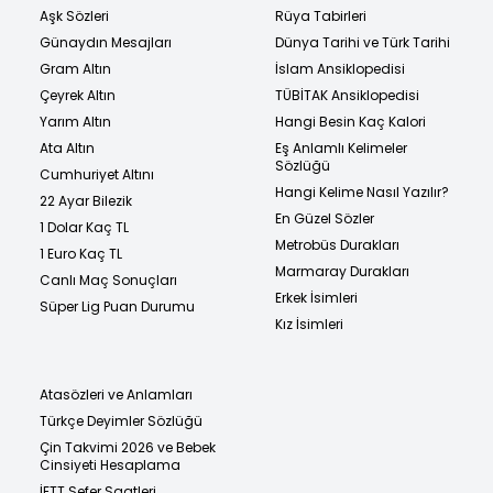
Aşk Sözleri
Rüya Tabirleri
Günaydın Mesajları
Dünya Tarihi ve Türk Tarihi
Gram Altın
İslam Ansiklopedisi
Çeyrek Altın
TÜBİTAK Ansiklopedisi
Yarım Altın
Hangi Besin Kaç Kalori
Ata Altın
Eş Anlamlı Kelimeler
Sözlüğü
Cumhuriyet Altını
Hangi Kelime Nasıl Yazılır?
22 Ayar Bilezik
En Güzel Sözler
1 Dolar Kaç TL
Metrobüs Durakları
1 Euro Kaç TL
Marmaray Durakları
Canlı Maç Sonuçları
Erkek İsimleri
Süper Lig Puan Durumu
Kız İsimleri
Atasözleri ve Anlamları
Türkçe Deyimler Sözlüğü
Çin Takvimi 2026 ve Bebek
Cinsiyeti Hesaplama
İETT Sefer Saatleri