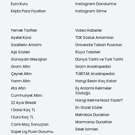
Euro Kuru
Instagram Dondurma
Kripto Para Fiyatları
Instagram Silme
Yemek Tarifleri
Video Haberler
Ayetel Kürsi
TDK Sözlük Anlamları
Saatlerin Anlamı
Üniversite Taban Puanları
Aşk Sözleri
Rüya Tabirleri
Günaydın Mesajları
Dünya Tarihi ve Türk Tarihi
Gram Altın
İslam Ansiklopedisi
Çeyrek Altın
TÜBİTAK Ansiklopedisi
Yarım Altın
Hangi Besin Kaç Kalori
Ata Altın
Eş Anlamlı Kelimeler
Sözlüğü
Cumhuriyet Altını
Hangi Kelime Nasıl Yazılır?
22 Ayar Bilezik
En Güzel Sözler
1 Dolar Kaç TL
Metrobüs Durakları
1 Euro Kaç TL
Marmaray Durakları
Canlı Maç Sonuçları
Erkek İsimleri
Süper Lig Puan Durumu