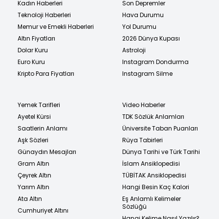
Kadın Haberleri
Son Depremler
Teknoloji Haberleri
Hava Durumu
Memur ve Emekli Haberleri
Yol Durumu
Altın Fiyatları
2026 Dünya Kupası
Dolar Kuru
Astroloji
Euro Kuru
Instagram Dondurma
Kripto Para Fiyatları
Instagram Silme
Yemek Tarifleri
Video Haberler
Ayetel Kürsi
TDK Sözlük Anlamları
Saatlerin Anlamı
Üniversite Taban Puanları
Aşk Sözleri
Rüya Tabirleri
Günaydın Mesajları
Dünya Tarihi ve Türk Tarihi
Gram Altın
İslam Ansiklopedisi
Çeyrek Altın
TÜBİTAK Ansiklopedisi
Yarım Altın
Hangi Besin Kaç Kalori
Ata Altın
Eş Anlamlı Kelimeler
Sözlüğü
Cumhuriyet Altını
Hangi Kelime Nasıl Yazılır?