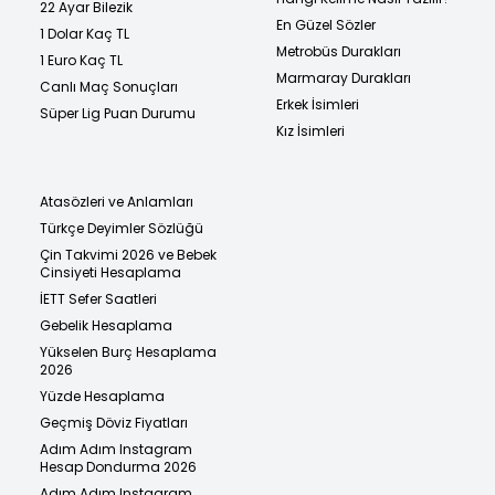
22 Ayar Bilezik
En Güzel Sözler
1 Dolar Kaç TL
Metrobüs Durakları
1 Euro Kaç TL
Marmaray Durakları
Canlı Maç Sonuçları
Erkek İsimleri
Süper Lig Puan Durumu
Kız İsimleri
Atasözleri ve Anlamları
Türkçe Deyimler Sözlüğü
Çin Takvimi 2026 ve Bebek
Cinsiyeti Hesaplama
İETT Sefer Saatleri
Gebelik Hesaplama
Yükselen Burç Hesaplama
2026
Yüzde Hesaplama
Geçmiş Döviz Fiyatları
Adım Adım Instagram
Hesap Dondurma 2026
Adım Adım Instagram