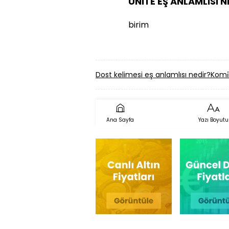
ÜNİTE EŞ ANLAMLISI N
birim
Dost kelimesi eş anlamlısı nedir?
Komi̇
Ana Sayfa
Yazı Boyutu