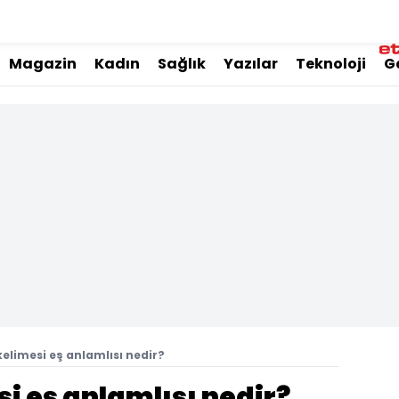
Magazin
Kadın
Sağlık
Yazılar
Teknoloji
G
elimesi eş anlamlısı nedir?
i eş anlamlısı nedir?