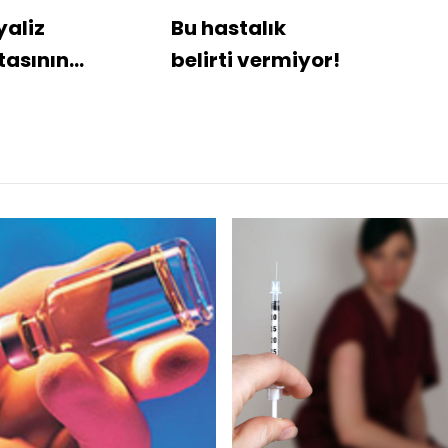
yaliz
Bu hastalık
tasının
belirti vermiyor!
atit C kaptığı
a edildi