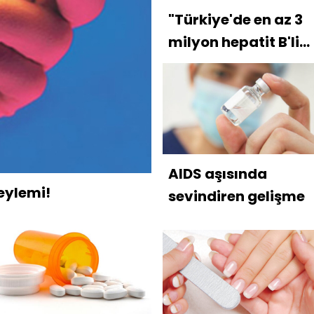
"Türkiye'de en az 3
milyon hepatit B'li
var"
AIDS aşısında
eylemi!
sevindiren gelişme