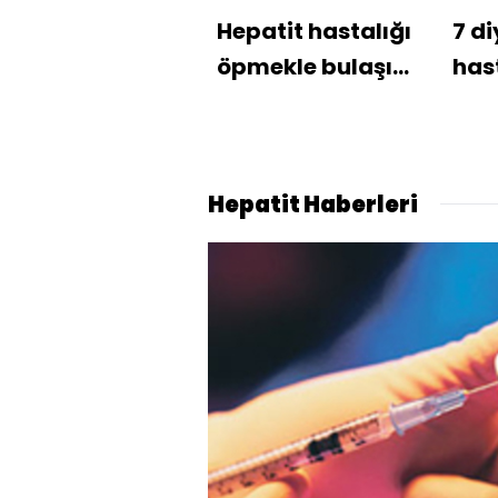
Hepatit hastalığı
7 di
öpmekle bulaşır
has
mı?
hep
iddi
Hepatit Haberleri