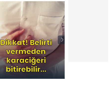
Dikkat! Belirti
vermeden
Tır
karaciğeri
makasla
bitirebilir...
Hepatit B t