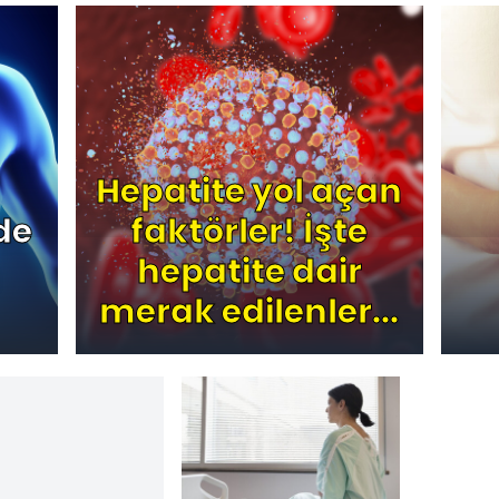
Hepatite yol açan
de
faktörler! İşte
hepatite dair
merak edilenler...