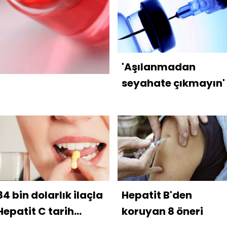
'Aşılanmadan
seyahate çıkmayın'
84 bin dolarlık ilaçla
Hepatit B'den
Hepatit C tarih
koruyan 8 öneri