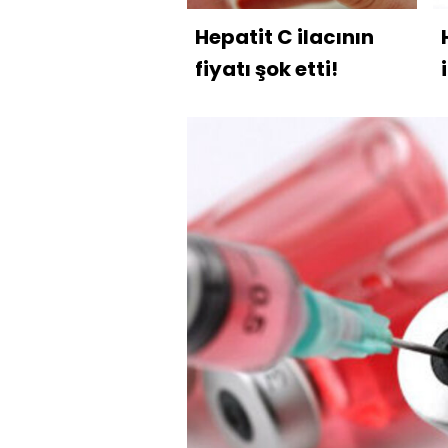
Hepatit C ilacının
fiyatı şok etti!