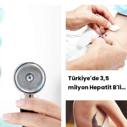
oluyor
Türkiye'de 3,5
milyon Hepatit B'li
var