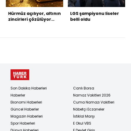
Hürmüz açılıyor, altının
LGS şampiyonu liseler
zincirleri çözülüyor
belli oldu
mu?
Son Dakika Haberleri
Canlı Borsa
Haberler
Namaz Vakitleri 2026
Ekonomi Haberleri
Cuma Namazı Vakitleri
Güncel Haberler
Nöbetçi Eczaneler
Magazin Haberleri
İstiklal Marşı
Spor Haberleri
E Okul VBS
Dünya Haberleri
E Devlet Giriş