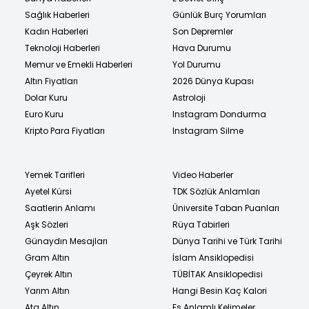
Sağlık Haberleri
Günlük Burç Yorumları
Kadın Haberleri
Son Depremler
Teknoloji Haberleri
Hava Durumu
Memur ve Emekli Haberleri
Yol Durumu
Altın Fiyatları
2026 Dünya Kupası
Dolar Kuru
Astroloji
Euro Kuru
Instagram Dondurma
Kripto Para Fiyatları
Instagram Silme
Yemek Tarifleri
Video Haberler
Ayetel Kürsi
TDK Sözlük Anlamları
Saatlerin Anlamı
Üniversite Taban Puanları
Aşk Sözleri
Rüya Tabirleri
Günaydın Mesajları
Dünya Tarihi ve Türk Tarihi
Gram Altın
İslam Ansiklopedisi
Çeyrek Altın
TÜBİTAK Ansiklopedisi
Yarım Altın
Hangi Besin Kaç Kalori
Ata Altın
Eş Anlamlı Kelimeler