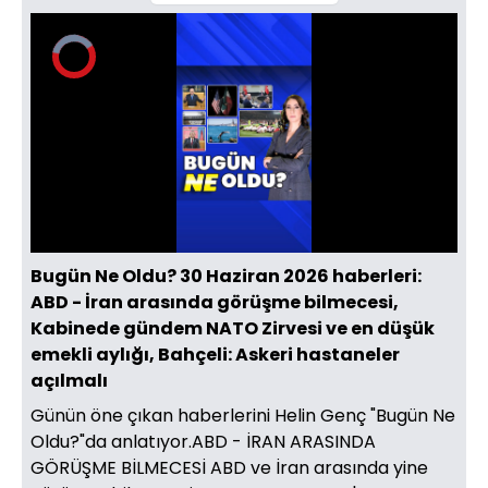
Video
Oynatıcısı
yükleniyor.
Yüklendi
:
0%
Sesi
Oynatma
Aç
Hızı
Bugün Ne Oldu? 30 Haziran 2026 haberleri:
ABD - İran arasında görüşme bilmecesi,
Kabinede gündem NATO Zirvesi ve en düşük
emekli aylığı, Bahçeli: Askeri hastaneler
açılmalı
Günün öne çıkan haberlerini Helin Genç "Bugün Ne
Oldu?"da anlatıyor.ABD - İRAN ARASINDA
GÖRÜŞME BİLMECESİ ABD ve İran arasında yine