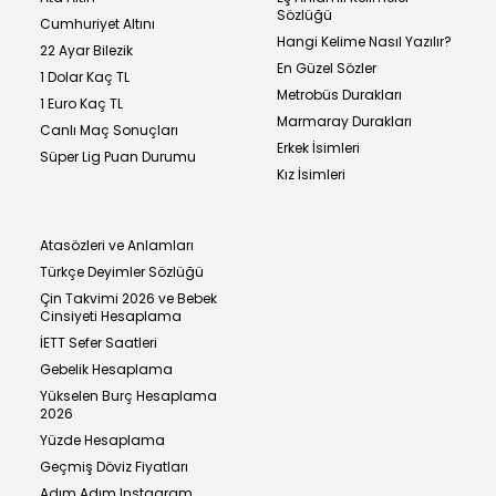
Sözlüğü
Cumhuriyet Altını
Hangi Kelime Nasıl Yazılır?
22 Ayar Bilezik
En Güzel Sözler
1 Dolar Kaç TL
Metrobüs Durakları
1 Euro Kaç TL
Marmaray Durakları
Canlı Maç Sonuçları
Erkek İsimleri
Süper Lig Puan Durumu
Kız İsimleri
Atasözleri ve Anlamları
Türkçe Deyimler Sözlüğü
Çin Takvimi 2026 ve Bebek
Cinsiyeti Hesaplama
İETT Sefer Saatleri
Gebelik Hesaplama
Yükselen Burç Hesaplama
2026
Yüzde Hesaplama
Geçmiş Döviz Fiyatları
Adım Adım Instagram