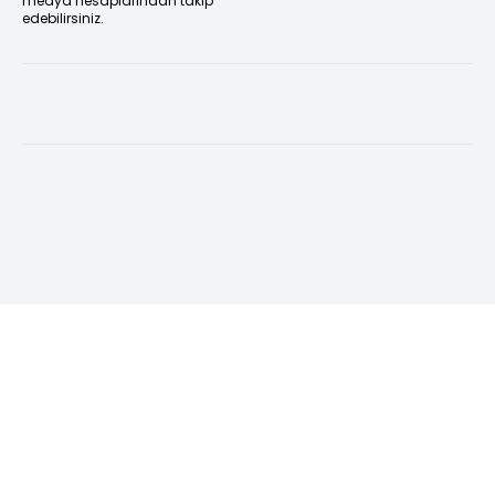
medya hesaplarından takip
edebilirsiniz.