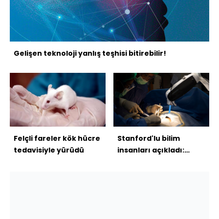
Gelişen teknoloji yanlış teşhisi bitirebilir!
Felçli fareler kök hücre
Stanford'lu bilim
tedavisiyle yürüdü
insanları açıkladı:
Robot cerrahlar pahalı
ve yavaş