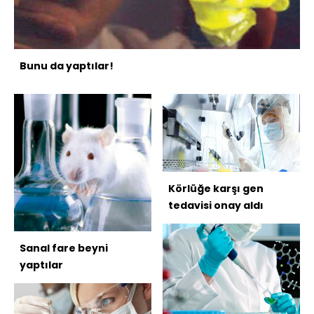
Bunu da yaptılar!
Körlüğe karşı gen
tedavisi onay aldı
Sanal fare beyni
yaptılar