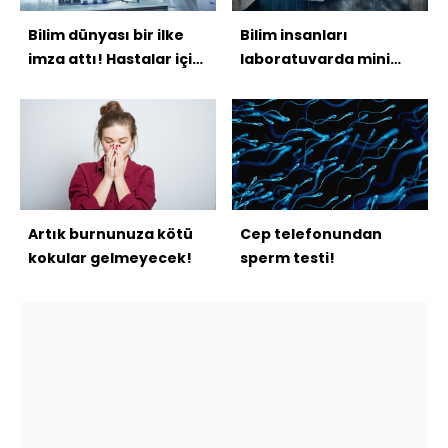
Bilim dünyası bir ilke
Bilim insanları
imza attı! Hastalar için
laboratuvarda mini
umut ışığı olabilir...
beyin üretti!
Artık burnunuza kötü
Cep telefonundan
kokular gelmeyecek!
sperm testi!