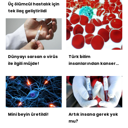
Üç ölümcül hastalık için
tek ilaç geliştirildi
Dünyayı sarsan o virüs
Türk bilim
ile ilgili müjde!
insanlarından kansere
karşı ilaç çalışması!
Mini beyin üretildi!
Artık insana gerek yok
mu?