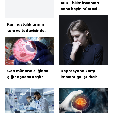
ABD'li bilim insanları
canlı beyin hücresi
modeli oluşturdu
Kan hastalıklarının
tanı ve tedavisinde
yapay zeka
kullanılacak!
Gen mühendisliğinde
Depresyona karşı
çığır açacak keşif!
implant geliştirildi!