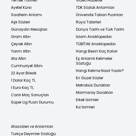
Yemek Tarifleri
Video Haberler
Ayetel Kürsi
TDK Sözlük Anlamları
Saatlerin Anlamı
Üniversite Taban Puanları
Aşk Sözleri
Rüya Tabirleri
Günaydın Mesajları
Dünya Tarihi ve Türk Tarihi
Gram Altın
İslam Ansiklopedisi
Çeyrek Altın
TÜBİTAK Ansiklopedisi
Yarım Altın
Hangi Besin Kaç Kalori
Ata Altın
Eş Anlamlı Kelimeler
Sözlüğü
Cumhuriyet Altını
Hangi Kelime Nasıl Yazılır?
22 Ayar Bilezik
En Güzel Sözler
1 Dolar Kaç TL
Metrobüs Durakları
1 Euro Kaç TL
Marmaray Durakları
Canlı Maç Sonuçları
Erkek İsimleri
Süper Lig Puan Durumu
Kız İsimleri
Atasözleri ve Anlamları
Türkçe Deyimler Sözlüğü