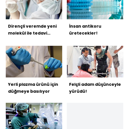
Dirençli veremde yeni
İnsan antikoru
molekül ile tedavi
üretecekler!
şansı!
Yerli plazma ürünü için
Felçli adam düşünceyle
düğmeye basılıyor
yürüdü!