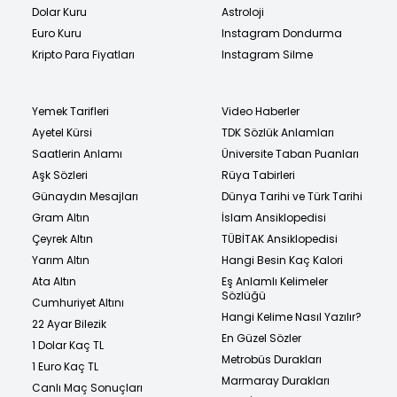
Dolar Kuru
Astroloji
Euro Kuru
Instagram Dondurma
Kripto Para Fiyatları
Instagram Silme
Yemek Tarifleri
Video Haberler
Ayetel Kürsi
TDK Sözlük Anlamları
Saatlerin Anlamı
Üniversite Taban Puanları
Aşk Sözleri
Rüya Tabirleri
Günaydın Mesajları
Dünya Tarihi ve Türk Tarihi
Gram Altın
İslam Ansiklopedisi
Çeyrek Altın
TÜBİTAK Ansiklopedisi
Yarım Altın
Hangi Besin Kaç Kalori
Ata Altın
Eş Anlamlı Kelimeler
Sözlüğü
Cumhuriyet Altını
Hangi Kelime Nasıl Yazılır?
22 Ayar Bilezik
En Güzel Sözler
1 Dolar Kaç TL
Metrobüs Durakları
1 Euro Kaç TL
Marmaray Durakları
Canlı Maç Sonuçları