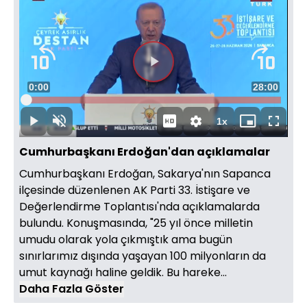
Süre
0:00
Toplam
28:00
Yüklendi
:
0.35%
Süre
1x
Duraklat
Sesi
Oynatma
Mini
Tam
Aç
Hızı
oynatıcı
Ekran
Cumhurbaşkanı Erdoğan'dan açıklamalar
Cumhurbaşkanı Erdoğan, Sakarya'nın Sapanca
ilçesinde düzenlenen AK Parti 33. İstişare ve
Değerlendirme Toplantısı'nda açıklamalarda
bulundu. Konuşmasında, "25 yıl önce milletin
umudu olarak yola çıkmıştık ama bugün
sınırlarımız dışında yaşayan 100 milyonların da
umut kaynağı haline geldik. Bu hareke...
Daha Fazla Göster