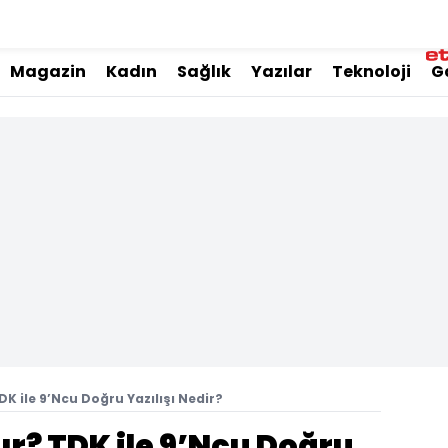
Magazin
Kadın
Sağlık
Yazılar
Teknoloji
G
TDK ile 9’Ncu Doğru Yazılışı Nedir?
lır? TDK ile 9’Ncu Doğru