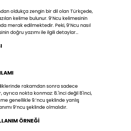
ndan oldukça zengin bir dil olan Türkçede,
yazılan kelime bulunur. 9’Ncu kelimesinin
da merak edilmektedir. Peki, 9’Ncu nasıl
sinin doğru yazımı ile ilgili detaylar…
I
NLAMI
ildiklerinde rakamdan sonra sa­dece
, ayrıca nokta konmaz: 8.'inci değil 8'inci,
elime genellikle 9.’ncu şeklinde yanlış
anımı 9’ncu şeklinde olmalıdır.
ULLANIM ÖRNEĞİ