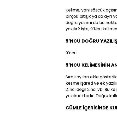
Kelime, yani sözcük açısı
birçok bitişik ya da ayrı 
doğru yazımı da bu nokta
yazılır? İşte, 9’Ncu kelime
9’NCU DOĞRU YAZILIŞ
9’ncu
9’NCU KELİMESİNİN A
Sıra sayıları ekle göster
kesme işareti ve ek yazılır
2.'nci değil 2'nci vb. Bu k
yazılmaktadır. Doğru kull
CÜMLE İÇERİSİNDE K