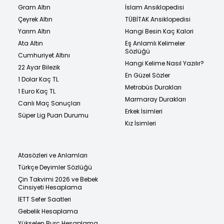
Gram Altın
İslam Ansiklopedisi
Çeyrek Altın
TÜBİTAK Ansiklopedisi
Yarım Altın
Hangi Besin Kaç Kalori
Ata Altın
Eş Anlamlı Kelimeler
Sözlüğü
Cumhuriyet Altını
Hangi Kelime Nasıl Yazılır?
22 Ayar Bilezik
En Güzel Sözler
1 Dolar Kaç TL
Metrobüs Durakları
1 Euro Kaç TL
Marmaray Durakları
Canlı Maç Sonuçları
Erkek İsimleri
Süper Lig Puan Durumu
Kız İsimleri
Atasözleri ve Anlamları
Türkçe Deyimler Sözlüğü
Çin Takvimi 2026 ve Bebek
Cinsiyeti Hesaplama
İETT Sefer Saatleri
Gebelik Hesaplama
Yükselen Burç Hesaplama