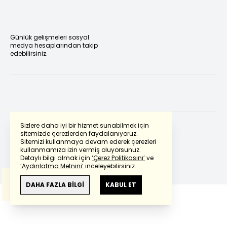
Günlük gelişmeleri sosyal
medya hesaplarından takip
edebilirsiniz.
Sizlere daha iyi bir hizmet sunabilmek için
sitemizde çerezlerden faydalanıyoruz.
Sitemizi kullanmaya devam ederek çerezleri
Powered by
Translate
kullanmamıza izin vermiş oluyorsunuz.
Detaylı bilgi almak için
‘Çerez Politikasını’
ve
‘Aydınlatma Metnini’
inceleyebilirsiniz.
Bu çeviride
Google Translete
kullanılmıştır.
Anlam ve çeviri hatalarından
haberturk.com
DAHA FAZLA BİLGİ
KABUL ET
sorumlu değildir.