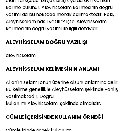
olan Türkçede, birçok bitişik ya da ayrı yazılan
kelime bulunur. Aleyhisselam kelimesinin doğru
yazımı da bu noktada merak edilmektedir. Peki,
Aleyhisselam nasıl yazılır? İşte, Aleyhisselam
kelimesinin doğru yazımı ile ilgili detaylar…
ALEYHİSSELAM DOĞRU YAZILIŞI
aleyhisselam
ALEYHİSSELAM KELİMESİNİN ANLAMI
Al­lah'ın se­la­mı onun üze­ri­ne ol­sun! anlamına gelir.
Bu kelime genellikle Aleyhüsselam şeklinde yanlış
yazılmaktadır. Doğru
kullanımı Aleyhisselam şeklinde olmalıdır.
CÜMLE İÇERİSİNDE KULLANIM ÖRNEĞİ
Cümle içinde örnek kullanım: