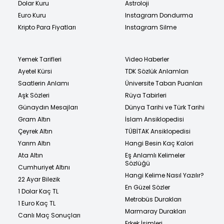
Dolar Kuru
Astroloji
Euro Kuru
Instagram Dondurma
Kripto Para Fiyatları
Instagram Silme
Yemek Tarifleri
Video Haberler
Ayetel Kürsi
TDK Sözlük Anlamları
Saatlerin Anlamı
Üniversite Taban Puanları
Aşk Sözleri
Rüya Tabirleri
Günaydın Mesajları
Dünya Tarihi ve Türk Tarihi
Gram Altın
İslam Ansiklopedisi
Çeyrek Altın
TÜBİTAK Ansiklopedisi
Yarım Altın
Hangi Besin Kaç Kalori
Ata Altın
Eş Anlamlı Kelimeler
Sözlüğü
Cumhuriyet Altını
Hangi Kelime Nasıl Yazılır?
22 Ayar Bilezik
En Güzel Sözler
1 Dolar Kaç TL
Metrobüs Durakları
1 Euro Kaç TL
Marmaray Durakları
Canlı Maç Sonuçları
Erkek İsimleri