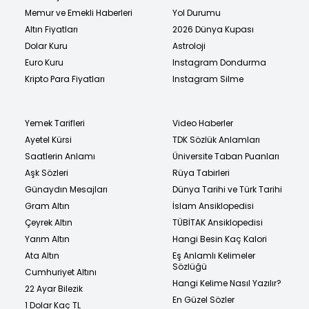
Memur ve Emekli Haberleri
Yol Durumu
Altın Fiyatları
2026 Dünya Kupası
Dolar Kuru
Astroloji
Euro Kuru
Instagram Dondurma
Kripto Para Fiyatları
Instagram Silme
Yemek Tarifleri
Video Haberler
Ayetel Kürsi
TDK Sözlük Anlamları
Saatlerin Anlamı
Üniversite Taban Puanları
Aşk Sözleri
Rüya Tabirleri
Günaydın Mesajları
Dünya Tarihi ve Türk Tarihi
Gram Altın
İslam Ansiklopedisi
Çeyrek Altın
TÜBİTAK Ansiklopedisi
Yarım Altın
Hangi Besin Kaç Kalori
Ata Altın
Eş Anlamlı Kelimeler
Sözlüğü
Cumhuriyet Altını
Hangi Kelime Nasıl Yazılır?
22 Ayar Bilezik
En Güzel Sözler
1 Dolar Kaç TL