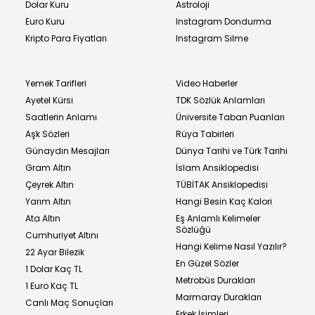
Dolar Kuru
Astroloji
Euro Kuru
Instagram Dondurma
Kripto Para Fiyatları
Instagram Silme
Yemek Tarifleri
Video Haberler
Ayetel Kürsi
TDK Sözlük Anlamları
Saatlerin Anlamı
Üniversite Taban Puanları
Aşk Sözleri
Rüya Tabirleri
Günaydın Mesajları
Dünya Tarihi ve Türk Tarihi
Gram Altın
İslam Ansiklopedisi
Çeyrek Altın
TÜBİTAK Ansiklopedisi
Yarım Altın
Hangi Besin Kaç Kalori
Ata Altın
Eş Anlamlı Kelimeler
Sözlüğü
Cumhuriyet Altını
Hangi Kelime Nasıl Yazılır?
22 Ayar Bilezik
En Güzel Sözler
1 Dolar Kaç TL
Metrobüs Durakları
1 Euro Kaç TL
Marmaray Durakları
Canlı Maç Sonuçları
Erkek İsimleri