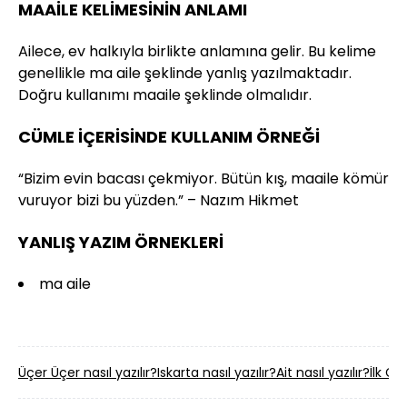
MAAİLE KELİMESİNİN ANLAMI
Ailece, ev halkıyla birlikte anlamına gelir. Bu kelime
genellikle ma aile şeklinde yanlış yazılmaktadır.
Doğru kullanımı maaile şeklinde olmalıdır.
CÜMLE İÇERİSİNDE KULLANIM ÖRNEĞİ
“Bizim evin bacası çekmiyor. Bütün kış, maaile kömür
vuruyor bizi bu yüzden.” – Nazım Hikmet
YANLIŞ YAZIM ÖRNEKLERİ
ma aile
Üçer Üçer nasıl yazılır?
Iskarta nasıl yazılır?
Ait nasıl yazılır?
İlk Göz