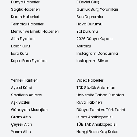
Dünya Haberleri
E Devlet Giriş
Sağlık Haberleri
Günlük Burç Yorumları
Kadın Haberleri
Son Depremler
Teknoloji Haberleri
Hava Durumu
Memur ve Emekli Haberleri
Yol Durumu
Altın Fiyatları
2026 Dünya Kupası
Dolar Kuru
Astroloji
Euro Kuru
Instagram Dondurma
Kripto Para Fiyatları
Instagram Silme
Yemek Tarifleri
Video Haberler
Ayetel Kürsi
TDK Sözlük Anlamları
Saatlerin Anlamı
Üniversite Taban Puanları
Aşk Sözleri
Rüya Tabirleri
Günaydın Mesajları
Dünya Tarihi ve Türk Tarihi
Gram Altın
İslam Ansiklopedisi
Çeyrek Altın
TÜBİTAK Ansiklopedisi
Yarım Altın
Hangi Besin Kaç Kalori