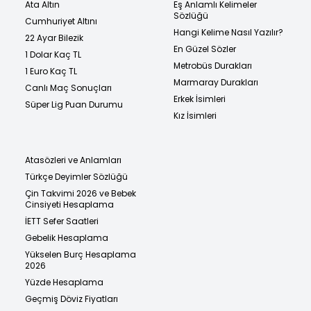
Ata Altın
Eş Anlamlı Kelimeler
Sözlüğü
Cumhuriyet Altını
Hangi Kelime Nasıl Yazılır?
22 Ayar Bilezik
En Güzel Sözler
1 Dolar Kaç TL
Metrobüs Durakları
1 Euro Kaç TL
Marmaray Durakları
Canlı Maç Sonuçları
Erkek İsimleri
Süper Lig Puan Durumu
Kız İsimleri
Atasözleri ve Anlamları
Türkçe Deyimler Sözlüğü
Çin Takvimi 2026 ve Bebek
Cinsiyeti Hesaplama
İETT Sefer Saatleri
Gebelik Hesaplama
Yükselen Burç Hesaplama
2026
Yüzde Hesaplama
Geçmiş Döviz Fiyatları