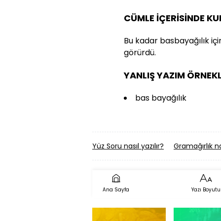
CÜMLE İÇERİSİNDE K
Bu kadar basbayağılık içi
görürdü.
YANLIŞ YAZIM ÖRNEKL
bas bayağılık
Yüz Soru nasıl yazılır?
Gramağırlık nas
Ana Sayfa
Yazı Boyutu