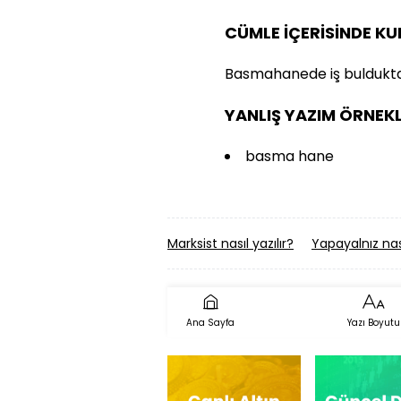
CÜMLE İÇERİSİNDE K
Basmahanede iş buldukta
YANLIŞ YAZIM ÖRNEKL
basma hane
Marksist nasıl yazılır?
Yapayalnız nası
Ana Sayfa
Yazı Boyutu