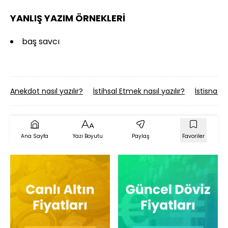
YANLIŞ YAZIM ÖRNEKLERİ
baş savcı
Anekdot nasıl yazılır?
İstihsal Etmek nasıl yazılır?
İstisnasız 
Ana Sayfa
Yazı Boyutu
Paylaş
Favoriler