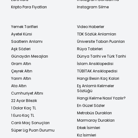
Kripto Para Fiyatları
Instagram Silme
Yemek Tarifleri
Video Haberler
Ayetel Kürsi
TDK Sözlük Anlamları
Saatlerin Anlamı
Üniversite Taban Puanları
Aşk Sözleri
Rüya Tabirleri
Günaydın Mesajları
Dünya Tarihi ve Türk Tarihi
Gram Altın
İslam Ansiklopedisi
Çeyrek Altın
TÜBİTAK Ansiklopedisi
Yarım Altın
Hangi Besin Kaç Kalori
Ata Altın
Eş Anlamlı Kelimeler
Sözlüğü
Cumhuriyet Altını
Hangi Kelime Nasıl Yazılır?
22 Ayar Bilezik
En Güzel Sözler
1 Dolar Kaç TL
Metrobüs Durakları
1 Euro Kaç TL
Marmaray Durakları
Canlı Maç Sonuçları
Erkek İsimleri
Süper Lig Puan Durumu
Kız İsimleri