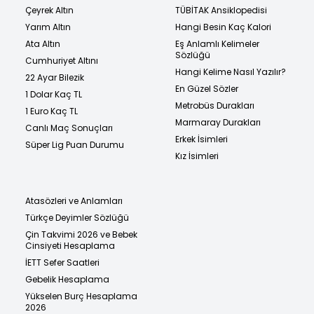
Çeyrek Altın
TÜBİTAK Ansiklopedisi
Yarım Altın
Hangi Besin Kaç Kalori
Ata Altın
Eş Anlamlı Kelimeler
Sözlüğü
Cumhuriyet Altını
Hangi Kelime Nasıl Yazılır?
22 Ayar Bilezik
En Güzel Sözler
1 Dolar Kaç TL
Metrobüs Durakları
1 Euro Kaç TL
Marmaray Durakları
Canlı Maç Sonuçları
Erkek İsimleri
Süper Lig Puan Durumu
Kız İsimleri
Atasözleri ve Anlamları
Türkçe Deyimler Sözlüğü
Çin Takvimi 2026 ve Bebek
Cinsiyeti Hesaplama
İETT Sefer Saatleri
Gebelik Hesaplama
Yükselen Burç Hesaplama
2026