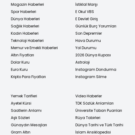
Magazin Haberleri
İstiklal Marşı
Spor Haberleri
E Okul VBS
Dünya Haberleri
E Devlet Giriş
Sağlık Haberleri
Günlük Burç Yorumları
Kadın Haberleri
Son Depremler
Teknoloji Haberleri
Hava Durumu
Memur ve Emekli Haberleri
Yol Durumu
Altın Fiyatları
2026 Dünya Kupası
Dolar Kuru
Astroloji
Euro Kuru
Instagram Dondurma
Kripto Para Fiyatları
Instagram Silme
Yemek Tarifleri
Video Haberler
Ayetel Kürsi
TDK Sözlük Anlamları
Saatlerin Anlamı
Üniversite Taban Puanları
Aşk Sözleri
Rüya Tabirleri
Günaydın Mesajları
Dünya Tarihi ve Türk Tarihi
Gram Altın
İslam Ansiklopedisi