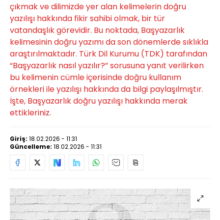
çıkmak ve dilimizde yer alan kelimelerin doğru
yazılışı hakkında fikir sahibi olmak, bir tür
vatandaşlık görevidir. Bu noktada, Başyazarlık
kelimesinin doğru yazımı da son dönemlerde sıklıkla
araştırılmaktadır. Türk Dil Kurumu (TDK) tarafından
“Başyazarlık nasıl yazılır?” sorusuna yanıt verilirken
bu kelimenin cümle içerisinde doğru kullanım
örnekleri ile yazılışı hakkında da bilgi paylaşılmıştır.
İşte, Başyazarlık doğru yazılışı hakkında merak
ettikleriniz.
Giriş:
18.02.2026 - 11:31
Güncelleme:
18.02.2026 - 11:31