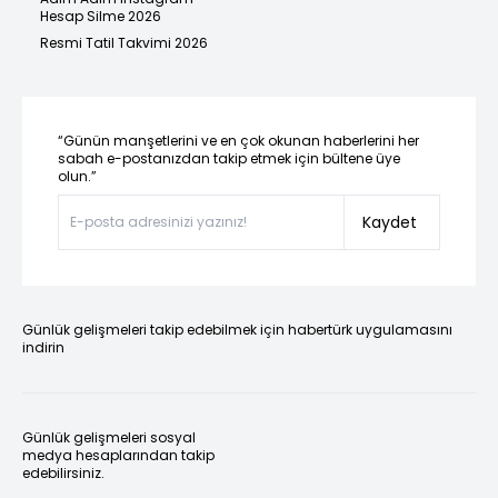
Hesap Silme 2026
Resmi Tatil Takvimi 2026
“Günün manşetlerini ve en çok okunan haberlerini her
sabah e-postanızdan takip etmek için bültene üye
olun.”
Kaydet
Günlük gelişmeleri takip edebilmek için habertürk uygulamasını
indirin
Günlük gelişmeleri sosyal
medya hesaplarından takip
edebilirsiniz.