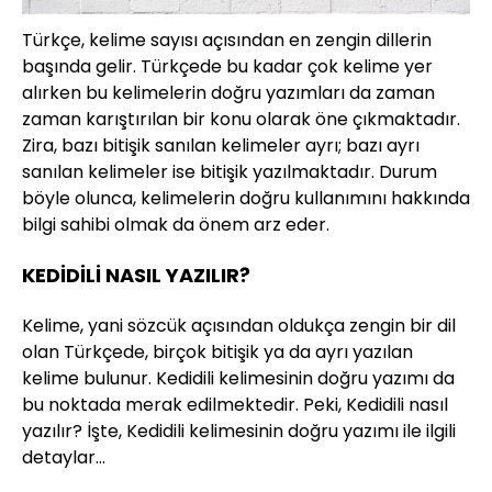
Türkçe, kelime sayısı açısından en zengin dillerin
başında gelir. Türkçede bu kadar çok kelime yer
alırken bu kelimelerin doğru yazımları da zaman
zaman karıştırılan bir konu olarak öne çıkmaktadır.
Zira, bazı bitişik sanılan kelimeler ayrı; bazı ayrı
sanılan kelimeler ise bitişik yazılmaktadır. Durum
böyle olunca, kelimelerin doğru kullanımını hakkında
bilgi sahibi olmak da önem arz eder.
KEDİDİLİ NASIL YAZILIR?
Kelime, yani sözcük açısından oldukça zengin bir dil
olan Türkçede, birçok bitişik ya da ayrı yazılan
kelime bulunur. Kedidili kelimesinin doğru yazımı da
bu noktada merak edilmektedir. Peki, Kedidili nasıl
yazılır? İşte, Kedidili kelimesinin doğru yazımı ile ilgili
detaylar…