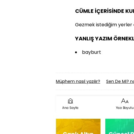
CÜMLE İÇERİSİNDE K
Gezmek istediğim yerler 
YANLIŞ YAZIM ÖRNEKL
bayburt
Müphem nasıl yazılır?
Sen De Mi? nas
Ana Sayfa
Yazı Boyutu