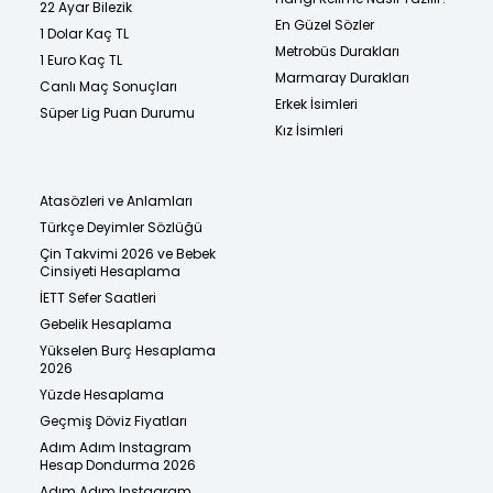
22 Ayar Bilezik
En Güzel Sözler
1 Dolar Kaç TL
Metrobüs Durakları
1 Euro Kaç TL
Marmaray Durakları
Canlı Maç Sonuçları
Erkek İsimleri
Süper Lig Puan Durumu
Kız İsimleri
Atasözleri ve Anlamları
Türkçe Deyimler Sözlüğü
Çin Takvimi 2026 ve Bebek
Cinsiyeti Hesaplama
İETT Sefer Saatleri
Gebelik Hesaplama
Yükselen Burç Hesaplama
2026
Yüzde Hesaplama
Geçmiş Döviz Fiyatları
Adım Adım Instagram
Hesap Dondurma 2026
Adım Adım Instagram