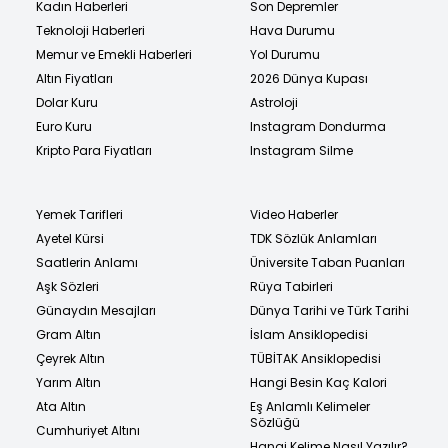
Kadın Haberleri
Son Depremler
Teknoloji Haberleri
Hava Durumu
Memur ve Emekli Haberleri
Yol Durumu
Altın Fiyatları
2026 Dünya Kupası
Dolar Kuru
Astroloji
Euro Kuru
Instagram Dondurma
Kripto Para Fiyatları
Instagram Silme
Yemek Tarifleri
Video Haberler
Ayetel Kürsi
TDK Sözlük Anlamları
Saatlerin Anlamı
Üniversite Taban Puanları
Aşk Sözleri
Rüya Tabirleri
Günaydın Mesajları
Dünya Tarihi ve Türk Tarihi
Gram Altın
İslam Ansiklopedisi
Çeyrek Altın
TÜBİTAK Ansiklopedisi
Yarım Altın
Hangi Besin Kaç Kalori
Ata Altın
Eş Anlamlı Kelimeler
Sözlüğü
Cumhuriyet Altını
Hangi Kelime Nasıl Yazılır?