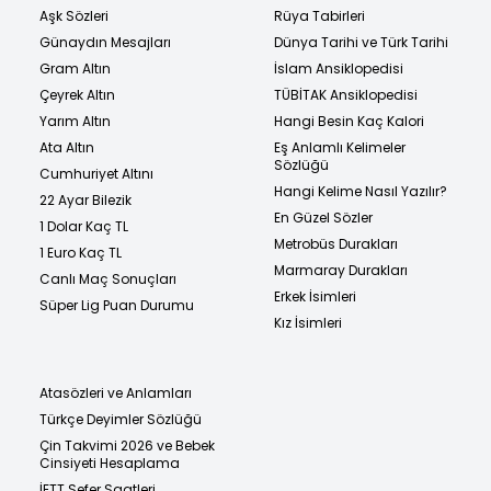
Aşk Sözleri
Rüya Tabirleri
Günaydın Mesajları
Dünya Tarihi ve Türk Tarihi
Gram Altın
İslam Ansiklopedisi
Çeyrek Altın
TÜBİTAK Ansiklopedisi
Yarım Altın
Hangi Besin Kaç Kalori
Ata Altın
Eş Anlamlı Kelimeler
Sözlüğü
Cumhuriyet Altını
Hangi Kelime Nasıl Yazılır?
22 Ayar Bilezik
En Güzel Sözler
1 Dolar Kaç TL
Metrobüs Durakları
1 Euro Kaç TL
Marmaray Durakları
Canlı Maç Sonuçları
Erkek İsimleri
Süper Lig Puan Durumu
Kız İsimleri
Atasözleri ve Anlamları
Türkçe Deyimler Sözlüğü
Çin Takvimi 2026 ve Bebek
Cinsiyeti Hesaplama
İETT Sefer Saatleri