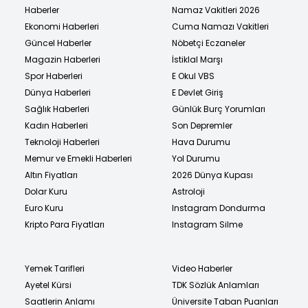
Haberler
Namaz Vakitleri 2026
Ekonomi Haberleri
Cuma Namazı Vakitleri
Güncel Haberler
Nöbetçi Eczaneler
Magazin Haberleri
İstiklal Marşı
Spor Haberleri
E Okul VBS
Dünya Haberleri
E Devlet Giriş
Sağlık Haberleri
Günlük Burç Yorumları
Kadın Haberleri
Son Depremler
Teknoloji Haberleri
Hava Durumu
Memur ve Emekli Haberleri
Yol Durumu
Altın Fiyatları
2026 Dünya Kupası
Dolar Kuru
Astroloji
Euro Kuru
Instagram Dondurma
Kripto Para Fiyatları
Instagram Silme
Yemek Tarifleri
Video Haberler
Ayetel Kürsi
TDK Sözlük Anlamları
Saatlerin Anlamı
Üniversite Taban Puanları