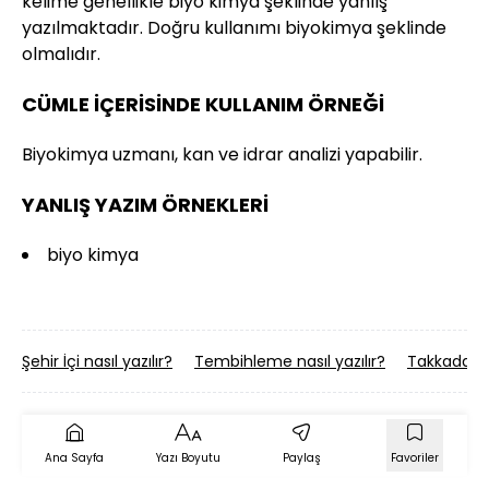
kelime genellikle biyo kimya şeklinde yanlış
yazılmaktadır. Doğru kullanımı biyokimya şeklinde
olmalıdır.
CÜMLE İÇERİSİNDE KULLANIM ÖRNEĞİ
Biyokimya uzmanı, kan ve idrar analizi yapabilir.
YANLIŞ YAZIM ÖRNEKLERİ
biyo kimya
Şehir İçi nasıl yazılır?
Tembihleme nasıl yazılır?
Takkadak na
Ana Sayfa
Yazı Boyutu
Paylaş
Favoriler