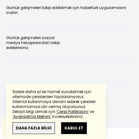
Günlük gelişmeleri takip edebilmek için habertürk uygulamasını
indirin
Günlük gelişmeleri sosyal
medya hesaplarından takip
edebilirsiniz.
Sizlere daha iyi bir hizmet sunabilmek için
sitemizde çerezlerden faydalanıyoruz.
Sitemizi kullanmaya devam ederek çerezleri
Powered by
Translate
kullanmamıza izin vermiş oluyorsunuz.
Detaylı bilgi almak için
‘Çerez Politikasını’
ve
‘Aydınlatma Metnini’
inceleyebilirsiniz.
Bu çeviride
Google Translete
kullanılmıştır.
Anlam ve çeviri hatalarından
haberturk.com
DAHA FAZLA BİLGİ
KABUL ET
sorumlu değildir.