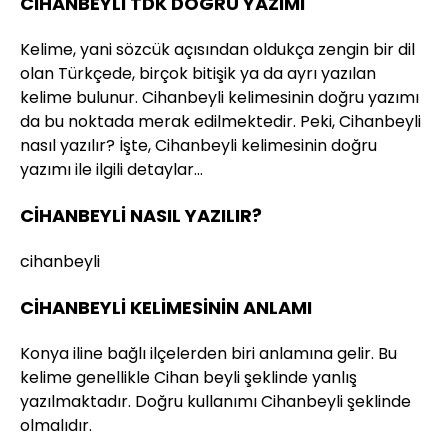
CİHANBEYLİ TDK DOĞRU YAZIMI
Kelime, yani sözcük açısından oldukça zengin bir dil
olan Türkçede, birçok bitişik ya da ayrı yazılan
kelime bulunur. Cihanbeyli kelimesinin doğru yazımı
da bu noktada merak edilmektedir. Peki, Cihanbeyli
nasıl yazılır? İşte, Cihanbeyli kelimesinin doğru
yazımı ile ilgili detaylar…
CİHANBEYLİ NASIL YAZILIR?
cihanbeyli
CİHANBEYLİ KELİMESİNİN ANLAMI
Konya iline bağlı ilçelerden biri anlamına gelir. Bu
kelime genellikle Cihan beyli şeklinde yanlış
yazılmaktadır. Doğru kullanımı Cihanbeyli şeklinde
olmalıdır.