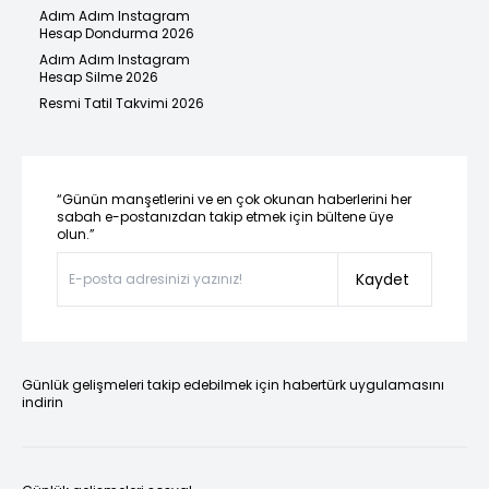
Adım Adım Instagram
Hesap Dondurma 2026
Adım Adım Instagram
Hesap Silme 2026
Resmi Tatil Takvimi 2026
“Günün manşetlerini ve en çok okunan haberlerini her
sabah e-postanızdan takip etmek için bültene üye
olun.”
Kaydet
Günlük gelişmeleri takip edebilmek için habertürk uygulamasını
indirin