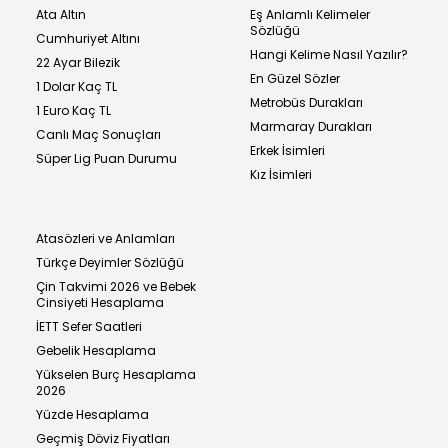
Ata Altın
Eş Anlamlı Kelimeler
Sözlüğü
Cumhuriyet Altını
Hangi Kelime Nasıl Yazılır?
22 Ayar Bilezik
En Güzel Sözler
1 Dolar Kaç TL
Metrobüs Durakları
1 Euro Kaç TL
Marmaray Durakları
Canlı Maç Sonuçları
Erkek İsimleri
Süper Lig Puan Durumu
Kız İsimleri
Atasözleri ve Anlamları
Türkçe Deyimler Sözlüğü
Çin Takvimi 2026 ve Bebek
Cinsiyeti Hesaplama
İETT Sefer Saatleri
Gebelik Hesaplama
Yükselen Burç Hesaplama
2026
Yüzde Hesaplama
Geçmiş Döviz Fiyatları