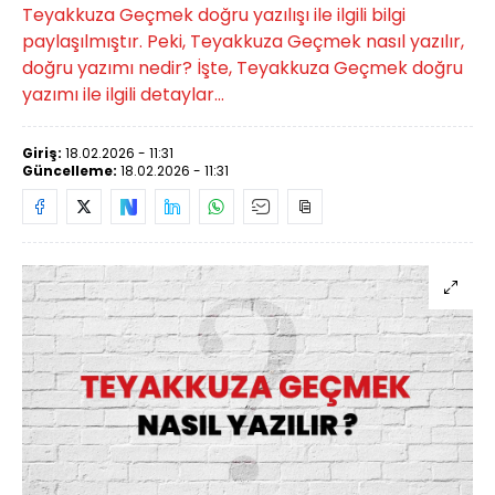
Teyakkuza Geçmek doğru yazılışı ile ilgili bilgi
paylaşılmıştır. Peki, Teyakkuza Geçmek nasıl yazılır,
doğru yazımı nedir? İşte, Teyakkuza Geçmek doğru
yazımı ile ilgili detaylar...
Giriş:
18.02.2026 - 11:31
Güncelleme:
18.02.2026 - 11:31