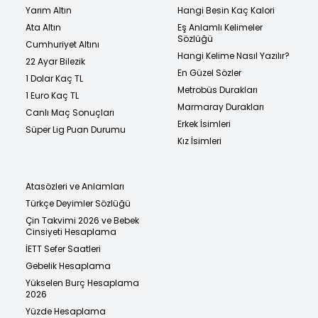
Yarım Altın
Hangi Besin Kaç Kalori
Ata Altın
Eş Anlamlı Kelimeler
Sözlüğü
Cumhuriyet Altını
Hangi Kelime Nasıl Yazılır?
22 Ayar Bilezik
En Güzel Sözler
1 Dolar Kaç TL
Metrobüs Durakları
1 Euro Kaç TL
Marmaray Durakları
Canlı Maç Sonuçları
Erkek İsimleri
Süper Lig Puan Durumu
Kız İsimleri
Atasözleri ve Anlamları
Türkçe Deyimler Sözlüğü
Çin Takvimi 2026 ve Bebek
Cinsiyeti Hesaplama
İETT Sefer Saatleri
Gebelik Hesaplama
Yükselen Burç Hesaplama
2026
Yüzde Hesaplama