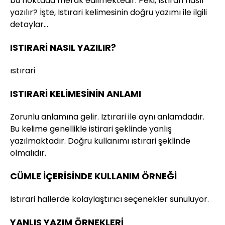
bu noktada merak edilmektedir. Peki, Istırari nasıl
yazılır? İşte, Istırari kelimesinin doğru yazımı ile ilgili
detaylar…
ISTIRARİ NASIL YAZILIR?
ıstırari
ISTIRARİ KELİMESİNİN ANLAMI
Zorunlu anlamına gelir. Iztırari ile aynı anlamdadır.
Bu kelime genellikle istirari şeklinde yanlış
yazılmaktadır. Doğru kullanımı ıstırari şeklinde
olmalıdır.
CÜMLE İÇERİSİNDE KULLANIM ÖRNEĞİ
Istırari hallerde kolaylaştırıcı seçenekler sunuluyor.
YANLIŞ YAZIM ÖRNEKLERİ