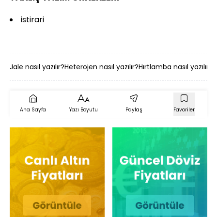
istirari
Jale nasıl yazılır?
Heterojen nasıl yazılır?
Hırtlamba nasıl yazılır?
S
Ana Sayfa
Yazı Boyutu
Paylaş
Favoriler