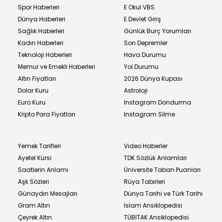
Spor Haberleri
E Okul VBS
Dünya Haberleri
E Devlet Giriş
Sağlık Haberleri
Günlük Burç Yorumları
Kadın Haberleri
Son Depremler
Teknoloji Haberleri
Hava Durumu
Memur ve Emekli Haberleri
Yol Durumu
Altın Fiyatları
2026 Dünya Kupası
Dolar Kuru
Astroloji
Euro Kuru
Instagram Dondurma
Kripto Para Fiyatları
Instagram Silme
Yemek Tarifleri
Video Haberler
Ayetel Kürsi
TDK Sözlük Anlamları
Saatlerin Anlamı
Üniversite Taban Puanları
Aşk Sözleri
Rüya Tabirleri
Günaydın Mesajları
Dünya Tarihi ve Türk Tarihi
Gram Altın
İslam Ansiklopedisi
Çeyrek Altın
TÜBİTAK Ansiklopedisi