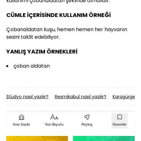
kullanımı çobanaldatan şeklinde olmalıdır.
CÜMLE İÇERİSİNDE KULLANIM ÖRNEĞİ
Çobanaldatan kuşu, hemen hemen her hayvanın
sesini taklit edebiliyor.
YANLIŞ YAZIM ÖRNEKLERİ
çoban aldatan
Stüdyo nasıl yazılır?
Resmikabul nasıl yazılır?
Karagürgen na
Ana Sayfa
Yazı Boyutu
Paylaş
Favoriler