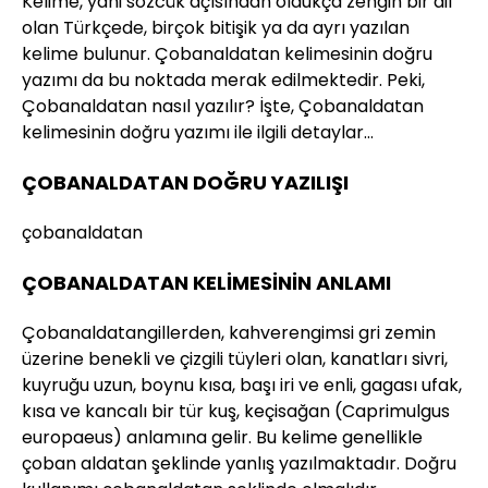
Kelime, yani sözcük açısından oldukça zengin bir dil
olan Türkçede, birçok bitişik ya da ayrı yazılan
kelime bulunur. Çobanaldatan kelimesinin doğru
yazımı da bu noktada merak edilmektedir. Peki,
Çobanaldatan nasıl yazılır? İşte, Çobanaldatan
kelimesinin doğru yazımı ile ilgili detaylar…
ÇOBANALDATAN DOĞRU YAZILIŞI
çobanaldatan
ÇOBANALDATAN KELİMESİNİN ANLAMI
Çobanaldatangillerden, kahverengimsi gri zemin
üzerine benekli ve çizgili tüyleri olan, kanatları sivri,
kuyruğu uzun, boynu kısa, başı iri ve enli, gagası ufak,
kısa ve kancalı bir tür kuş, keçisağan (Caprimulgus
europaeus) anlamına gelir. Bu kelime genellikle
çoban aldatan şeklinde yanlış yazılmaktadır. Doğru