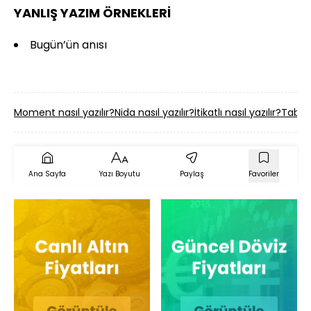
YANLIŞ YAZIM ÖRNEKLERİ
Bugün’ün anısı
Moment nasıl yazılır?
Nida nasıl yazılır?
İtikatlı nasıl yazılır?
Tabii K
Ana Sayfa
Yazı Boyutu
Paylaş
Favoriler