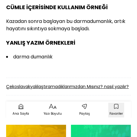
CÜMLE İÇERİSİNDE KULLANIM ÖRNEĞİ
Kazadan sonra başlayan bu darmadumanlık, artık
hayatını sıkıntıya sokmaya başladı.
YANLIŞ YAZIM ÖRNEKLERİ
darma dumanlık
Çekoslavakyalılaştıramadıklarımızdan Mısınız? nasıl yazılır?
E
Ana Sayfa
Yazı Boyutu
Paylaş
Favoriler