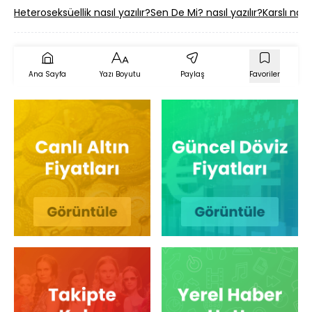
Heteroseksüellik nasıl yazılır?
Sen De Mi? nasıl yazılır?
Karslı nasıl
Ana Sayfa
Yazı Boyutu
Paylaş
Favoriler