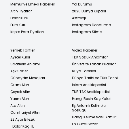
Memur ve Emekli Haberleri
Yol Durumu
Altın Fiyatları
2026 Dünya Kupası
Dolar Kuru
Astroloji
Euro Kuru
Instagram Dondurma
Kripto Para Fiyatları
Instagram Silme
Yemek Tarifleri
Video Haberler
Ayetel Kürsi
TDK Sözlük Anlamları
Saatlerin Anlamı
Üniversite Taban Puanları
Aşk Sözleri
Rüya Tabirleri
Günaydın Mesajları
Dünya Tarihi ve Türk Tarihi
Gram Altın
İslam Ansiklopedisi
Çeyrek Altın
TÜBİTAK Ansiklopedisi
Yarım Altın
Hangi Besin Kaç Kalori
Ata Altın
Eş Anlamlı Kelimeler
Sözlüğü
Cumhuriyet Altını
Hangi Kelime Nasıl Yazılır?
22 Ayar Bilezik
En Güzel Sözler
1 Dolar Kaç TL