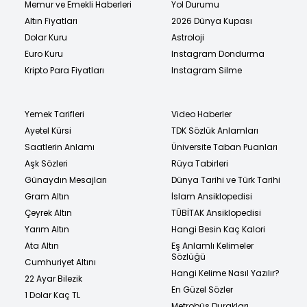
Memur ve Emekli Haberleri
Yol Durumu
Altın Fiyatları
2026 Dünya Kupası
Dolar Kuru
Astroloji
Euro Kuru
Instagram Dondurma
Kripto Para Fiyatları
Instagram Silme
Yemek Tarifleri
Video Haberler
Ayetel Kürsi
TDK Sözlük Anlamları
Saatlerin Anlamı
Üniversite Taban Puanları
Aşk Sözleri
Rüya Tabirleri
Günaydın Mesajları
Dünya Tarihi ve Türk Tarihi
Gram Altın
İslam Ansiklopedisi
Çeyrek Altın
TÜBİTAK Ansiklopedisi
Yarım Altın
Hangi Besin Kaç Kalori
Ata Altın
Eş Anlamlı Kelimeler
Sözlüğü
Cumhuriyet Altını
Hangi Kelime Nasıl Yazılır?
22 Ayar Bilezik
En Güzel Sözler
1 Dolar Kaç TL
Metrobüs Durakları