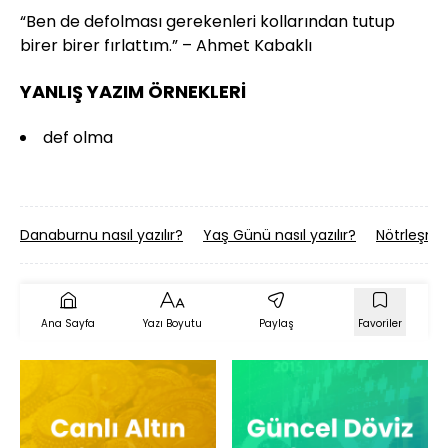
“Ben de defolması gerekenleri kollarından tutup
birer birer fırlattım.” – Ahmet Kabaklı
YANLIŞ YAZIM ÖRNEKLERİ
def olma
Danaburnu nasıl yazılır?
Yaş Günü nasıl yazılır?
Nötrleşmek
Ana Sayfa
Yazı Boyutu
Paylaş
Favoriler