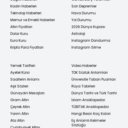
Kadın Haberleri
Son Depremler
Teknoloji Haberleri
Hava Durumu
Memur ve Emekli Haberleri
Yol Durumu
Altın Fiyatları
2026 Dünya Kupası
Dolar Kuru
Astroloji
Euro Kuru
Instagram Dondurma
Kripto Para Fiyatları
Instagram Silme
Yemek Tarifleri
Video Haberler
Ayetel Kürsi
TDK Sözlük Anlamları
Saatlerin Anlamı
Üniversite Taban Puanları
Aşk Sözleri
Rüya Tabirleri
Günaydın Mesajları
Dünya Tarihi ve Türk Tarihi
Gram Altın
İslam Ansiklopedisi
Çeyrek Altın
TÜBİTAK Ansiklopedisi
Yarım Altın
Hangi Besin Kaç Kalori
Ata Altın
Eş Anlamlı Kelimeler
Sözlüğü
Cumhuriyet Altını