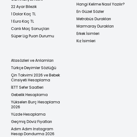
Hangi Kelime Nasıl Yazılır?
22 Ayar Bilezik
En Güzel Sözler
1 Dolar Kaç TL
Metrobüs Durakları
1 Euro Kaç TL
Marmaray Durakları
Canlı Maç Sonuçları
Erkek İsimleri
Süper Lig Puan Durumu
Kız İsimleri
Atasözleri ve Anlamları
Türkçe Deyimler Sözlüğü
Çin Takvimi 2026 ve Bebek
Cinsiyeti Hesaplama
İETT Sefer Saatleri
Gebelik Hesaplama
Yükselen Burç Hesaplama
2026
Yüzde Hesaplama
Geçmiş Döviz Fiyatları
Adım Adım Instagram
Hesap Dondurma 2026