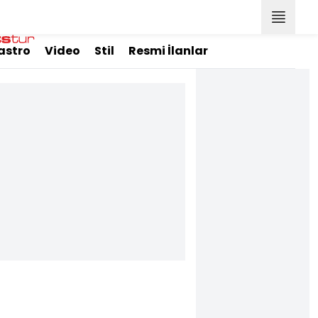
astro
Video
Stil
Resmi İlanlar