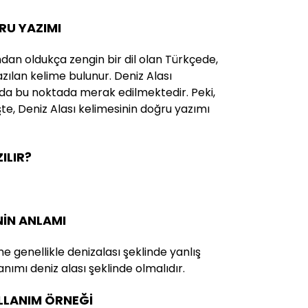
RU YAZIMI
ndan oldukça zengin bir dil olan Türkçede,
yazılan kelime bulunur. Deniz Alası
 da bu noktada merak edilmektedir. Peki,
İşte, Deniz Alası kelimesinin doğru yazımı
ILIR?
NİN ANLAMI
ime genellikle denizalası şeklinde yanlış
nımı deniz alası şeklinde olmalıdır.
ULLANIM ÖRNEĞİ