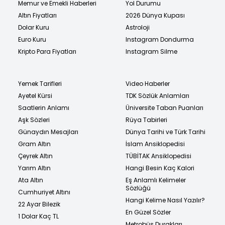
Memur ve Emekli Haberleri
Yol Durumu
Altın Fiyatları
2026 Dünya Kupası
Dolar Kuru
Astroloji
Euro Kuru
Instagram Dondurma
Kripto Para Fiyatları
Instagram Silme
Yemek Tarifleri
Video Haberler
Ayetel Kürsi
TDK Sözlük Anlamları
Saatlerin Anlamı
Üniversite Taban Puanları
Aşk Sözleri
Rüya Tabirleri
Günaydın Mesajları
Dünya Tarihi ve Türk Tarihi
Gram Altın
İslam Ansiklopedisi
Çeyrek Altın
TÜBİTAK Ansiklopedisi
Yarım Altın
Hangi Besin Kaç Kalori
Ata Altın
Eş Anlamlı Kelimeler
Sözlüğü
Cumhuriyet Altını
Hangi Kelime Nasıl Yazılır?
22 Ayar Bilezik
En Güzel Sözler
1 Dolar Kaç TL
Metrobüs Durakları