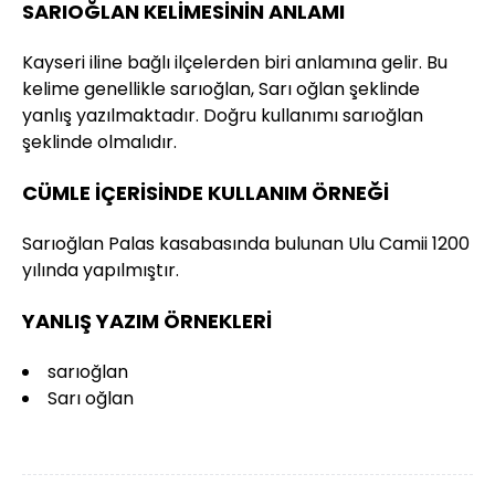
SARIOĞLAN KELİMESİNİN ANLAMI
Kayseri iline bağlı ilçelerden biri anlamına gelir. Bu
kelime genellikle sarıoğlan, Sarı oğlan şeklinde
yanlış yazılmaktadır. Doğru kullanımı sarıoğlan
şeklinde olmalıdır.
CÜMLE İÇERİSİNDE KULLANIM ÖRNEĞİ
Sarıoğlan Palas kasabasında bulunan Ulu Camii 1200
yılında yapılmıştır.
YANLIŞ YAZIM ÖRNEKLERİ
sarıoğlan
Sarı oğlan