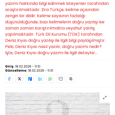
yazımı hakkında bilgi edinmek isteyenler tarafından
araştırılmaktadır. Zira Türkçe, kelime açısından
zengin bir dildir. Kelime sayısının fazlalığı
düşünüldüğünde, bazı kelimelerin doğru yazılışı ise
zaman zaman karıştırılmakta veyahut yanlış
yapılmaktadır. Türk Dil Kurumu (TDK) tarafından
Deniz Kıyısı doğru yazılışı ile ilgili bilgi paylaşılmıştır.
Peki, Deniz Kıyısı nasıl yazılır, doğru yazımı nedir?
İşte, Deniz Kıyısı doğru yazımı ile ilgili detaylar...
Giriş:
18.02.2026 - 11:31
Güncelleme:
18.02.2026 - 11:31