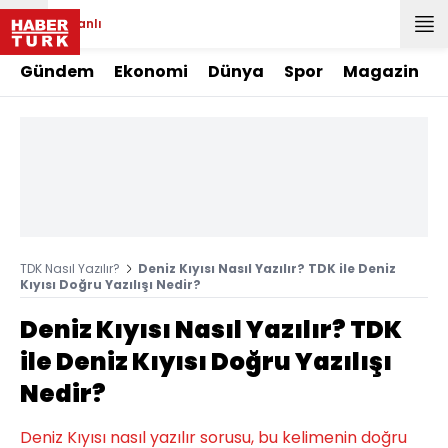
Canlı
Gündem
Ekonomi
Dünya
Spor
Magazin
TDK Nasıl Yazılır?
Deniz Kıyısı Nasıl Yazılır? TDK ile Deniz
Kıyısı Doğru Yazılışı Nedir?
Deniz Kıyısı Nasıl Yazılır? TDK
ile Deniz Kıyısı Doğru Yazılışı
Nedir?
Deniz Kıyısı nasıl yazılır sorusu, bu kelimenin doğru