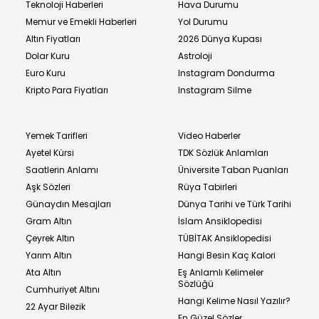
Teknoloji Haberleri
Hava Durumu
Memur ve Emekli Haberleri
Yol Durumu
Altın Fiyatları
2026 Dünya Kupası
Dolar Kuru
Astroloji
Euro Kuru
Instagram Dondurma
Kripto Para Fiyatları
Instagram Silme
Yemek Tarifleri
Video Haberler
Ayetel Kürsi
TDK Sözlük Anlamları
Saatlerin Anlamı
Üniversite Taban Puanları
Aşk Sözleri
Rüya Tabirleri
Günaydın Mesajları
Dünya Tarihi ve Türk Tarihi
Gram Altın
İslam Ansiklopedisi
Çeyrek Altın
TÜBİTAK Ansiklopedisi
Yarım Altın
Hangi Besin Kaç Kalori
Ata Altın
Eş Anlamlı Kelimeler
Sözlüğü
Cumhuriyet Altını
Hangi Kelime Nasıl Yazılır?
22 Ayar Bilezik
En Güzel Sözler