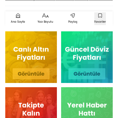
Ana Sayfa
Yazı Boyutu
Paylaş
Favoriler