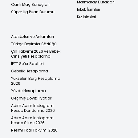
Marmaray Durakları
Canlı Maç Sonuçları
Erkek İsimleri
Süper Lig Puan Durumu
Kız İsimleri
Atasözleri ve Anlamları
Türkçe Deyimler Sözlüğü
Çin Takvimi 2026 ve Bebek
Cinsiyeti Hesaplama
İETT Sefer Saatleri
Gebelik Hesaplama
Yükselen Burç Hesaplama
2026
Yüzde Hesaplama
Geçmiş Döviz Fiyatları
Adım Adım Instagram
Hesap Dondurma 2026
Adım Adım Instagram
Hesap Silme 2026
Resmi Tatil Takvimi 2026