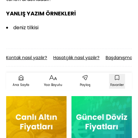
YANLIŞ YAZIM ÖRNEKLERİ
deniz tilkisi
Kontak nasıl yazılır?
Hasatçılık nasıl yazılır?
Başdanışman nas
Ana Sayfa
Yazı Boyutu
Paylaş
Favoriler