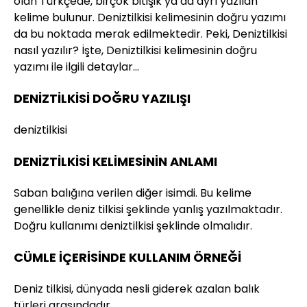
olan Türkçede, birçok bitişik ya da ayrı yazılan
kelime bulunur. Deniztilkisi kelimesinin doğru yazımı
da bu noktada merak edilmektedir. Peki, Deniztilkisi
nasıl yazılır? İşte, Deniztilkisi kelimesinin doğru
yazımı ile ilgili detaylar…
DENİZTİLKİSİ DOĞRU YAZILIŞI
deniztilkisi
DENİZTİLKİSİ KELİMESİNİN ANLAMI
Saban balığına verilen diğer isimdi. Bu kelime
genellikle deniz tilkisi şeklinde yanlış yazılmaktadır.
Doğru kullanımı deniztilkisi şeklinde olmalıdır.
CÜMLE İÇERİSİNDE KULLANIM ÖRNEĞİ
Deniz tilkisi, dünyada nesli giderek azalan balık
türleri arasındadır.