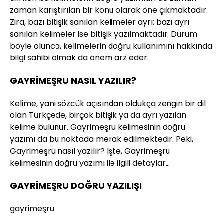
zaman karıştırılan bir konu olarak öne çıkmaktadır.
Zira, bazı bitişik sanılan kelimeler ayrı; bazı ayrı
sanılan kelimeler ise bitişik yazılmaktadır. Durum
böyle olunca, kelimelerin doğru kullanımını hakkında
bilgi sahibi olmak da önem arz eder.
GAYRİMEŞRU NASIL YAZILIR?
Kelime, yani sözcük açısından oldukça zengin bir dil
olan Türkçede, birçok bitişik ya da ayrı yazılan
kelime bulunur. Gayrimeşru kelimesinin doğru
yazımı da bu noktada merak edilmektedir. Peki,
Gayrimeşru nasıl yazılır? İşte, Gayrimeşru
kelimesinin doğru yazımı ile ilgili detaylar…
GAYRİMEŞRU DOĞRU YAZILIŞI
gayrimeşru