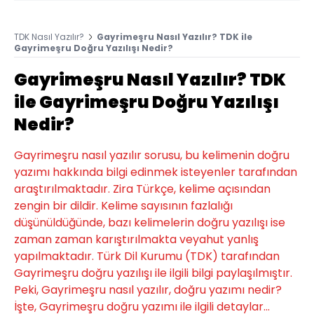
TDK Nasıl Yazılır?
Gayrimeşru Nasıl Yazılır? TDK ile
Gayrimeşru Doğru Yazılışı Nedir?
Gayrimeşru Nasıl Yazılır? TDK
ile Gayrimeşru Doğru Yazılışı
Nedir?
Gayrimeşru nasıl yazılır sorusu, bu kelimenin doğru
yazımı hakkında bilgi edinmek isteyenler tarafından
araştırılmaktadır. Zira Türkçe, kelime açısından
zengin bir dildir. Kelime sayısının fazlalığı
düşünüldüğünde, bazı kelimelerin doğru yazılışı ise
zaman zaman karıştırılmakta veyahut yanlış
yapılmaktadır. Türk Dil Kurumu (TDK) tarafından
Gayrimeşru doğru yazılışı ile ilgili bilgi paylaşılmıştır.
Peki, Gayrimeşru nasıl yazılır, doğru yazımı nedir?
İşte, Gayrimeşru doğru yazımı ile ilgili detaylar...