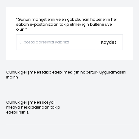
“Günün manşetlerini ve en çok okunan haberlerini her
sabah e-postanızdan takip etmek için bültene üye
olun.”
Kaydet
Günlük gelişmeleri takip edebilmek için habertürk uygulamasını
indirin
Günlük gelişmeleri sosyal
medya hesaplarından takip
edebilirsiniz.