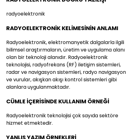
radyoelektronik
RADYOELEKTRONİK KELİMESİNİN ANLAMI
Radyoelektronik, elektromanyetik dalgalarla ilgili
bilimsel araştırmaların, üretim ve uygulama alanı
olan bir teknoloji alanıdır. Radyoelektronik
teknolojisi, radyofrekans (RF) iletişim sistemleri,
radar ve navigasyon sistemleri, radyo navigasyon
ve vurular, akışkan akışı kontrol sistemleri gibi
alanlara uygulanmaktadır.
CÜMLE İÇERİSİNDE KULLANIM ÖRNEĞİ
Radyoelektronik teknolojisi çok sayıda sektöre
hizmet etmektedir.
YANLIŞ YAZIM ÖRNEKLERİ