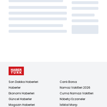
Son Dakika Haberleri
Canlı Borsa
Haberler
Namaz Vakitleri 2026
Ekonomi Haberleri
Cuma Namazı Vakitleri
Güncel Haberler
Nöbetçi Eczaneler
Magazin Haberleri
İstiklal Marşı