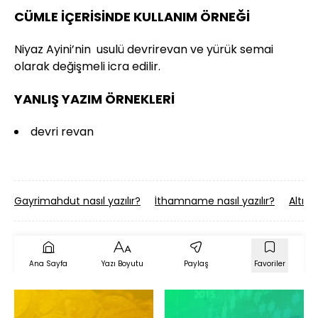
CÜMLE İÇERİSİNDE KULLANIM ÖRNEĞİ
Niyaz Ayini’nin usulü devrirevan ve yürük semai
olarak değişmeli icra edilir.
YANLIŞ YAZIM ÖRNEKLERİ
devri revan
Gayrimahdut nasıl yazılır?
İthamname nasıl yazılır?
Altışar
Ana Sayfa
Yazı Boyutu
Paylaş
Favoriler