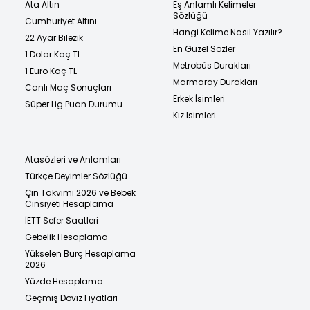
Ata Altın
Eş Anlamlı Kelimeler
Sözlüğü
Cumhuriyet Altını
Hangi Kelime Nasıl Yazılır?
22 Ayar Bilezik
En Güzel Sözler
1 Dolar Kaç TL
Metrobüs Durakları
1 Euro Kaç TL
Marmaray Durakları
Canlı Maç Sonuçları
Erkek İsimleri
Süper Lig Puan Durumu
Kız İsimleri
Atasözleri ve Anlamları
Türkçe Deyimler Sözlüğü
Çin Takvimi 2026 ve Bebek
Cinsiyeti Hesaplama
İETT Sefer Saatleri
Gebelik Hesaplama
Yükselen Burç Hesaplama
2026
Yüzde Hesaplama
Geçmiş Döviz Fiyatları