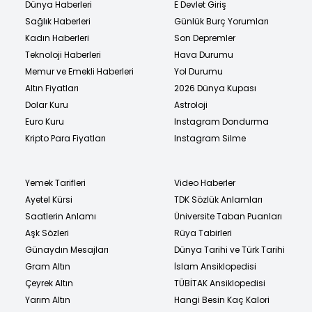
Dünya Haberleri
E Devlet Giriş
Sağlık Haberleri
Günlük Burç Yorumları
Kadın Haberleri
Son Depremler
Teknoloji Haberleri
Hava Durumu
Memur ve Emekli Haberleri
Yol Durumu
Altın Fiyatları
2026 Dünya Kupası
Dolar Kuru
Astroloji
Euro Kuru
Instagram Dondurma
Kripto Para Fiyatları
Instagram Silme
Yemek Tarifleri
Video Haberler
Ayetel Kürsi
TDK Sözlük Anlamları
Saatlerin Anlamı
Üniversite Taban Puanları
Aşk Sözleri
Rüya Tabirleri
Günaydın Mesajları
Dünya Tarihi ve Türk Tarihi
Gram Altın
İslam Ansiklopedisi
Çeyrek Altın
TÜBİTAK Ansiklopedisi
Yarım Altın
Hangi Besin Kaç Kalori