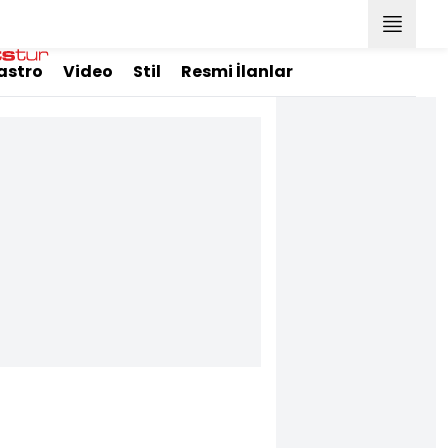
astro
Video
Stil
Resmi İlanlar