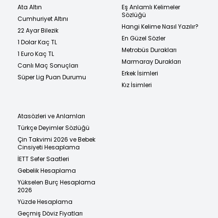
Ata Altın
Eş Anlamlı Kelimeler
Sözlüğü
Cumhuriyet Altını
Hangi Kelime Nasıl Yazılır?
22 Ayar Bilezik
En Güzel Sözler
1 Dolar Kaç TL
Metrobüs Durakları
1 Euro Kaç TL
Marmaray Durakları
Canlı Maç Sonuçları
Erkek İsimleri
Süper Lig Puan Durumu
Kız İsimleri
Atasözleri ve Anlamları
Türkçe Deyimler Sözlüğü
Çin Takvimi 2026 ve Bebek
Cinsiyeti Hesaplama
İETT Sefer Saatleri
Gebelik Hesaplama
Yükselen Burç Hesaplama
2026
Yüzde Hesaplama
Geçmiş Döviz Fiyatları