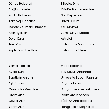
Dünya Haberleri
E Devlet Giriş
Sağlık Haberleri
Günlük Burç Yorumları
Kadın Haberleri
Son Depremler
Teknoloji Haberleri
Hava Durumu
Memur ve Emekli Haberleri
Yol Durumu
Altın Fiyatları
2026 Dünya Kupası
Dolar Kuru
Astroloji
Euro Kuru
Instagram Dondurma
Kripto Para Fiyatları
Instagram Silme
Yemek Tarifleri
Video Haberler
Ayetel Kürsi
TDK Sözlük Anlamları
Saatlerin Anlamı
Üniversite Taban Puanları
Aşk Sözleri
Rüya Tabirleri
Günaydın Mesajları
Dünya Tarihi ve Türk Tarihi
Gram Altın
İslam Ansiklopedisi
Çeyrek Altın
TÜBİTAK Ansiklopedisi
Yarım Altın
Hangi Besin Kaç Kalori