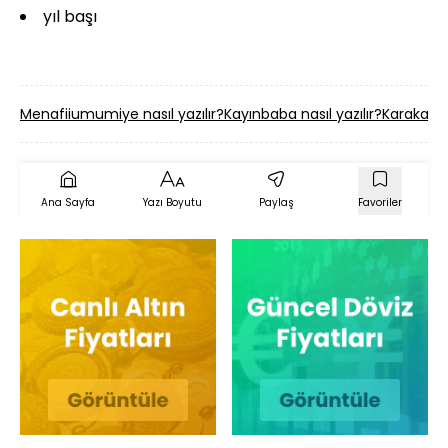
yıl başı
Menafiiumumiye nasıl yazılır?
Kayınbaba nasıl yazılır?
Karakafes 
Ana Sayfa
Yazı Boyutu
Paylaş
Favoriler