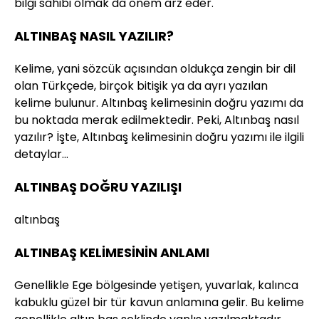
bilgi sahibi olmak da önem arz eder.
ALTINBAŞ NASIL YAZILIR?
Kelime, yani sözcük açısından oldukça zengin bir dil
olan Türkçede, birçok bitişik ya da ayrı yazılan
kelime bulunur. Altınbaş kelimesinin doğru yazımı da
bu noktada merak edilmektedir. Peki, Altınbaş nasıl
yazılır? İşte, Altınbaş kelimesinin doğru yazımı ile ilgili
detaylar…
ALTINBAŞ DOĞRU YAZILIŞI
altınbaş
ALTINBAŞ KELİMESİNİN ANLAMI
Genellikle Ege bölgesinde yetişen, yuvarlak, kalınca
kabuklu güzel bir tür kavun anlamına gelir. Bu kelime