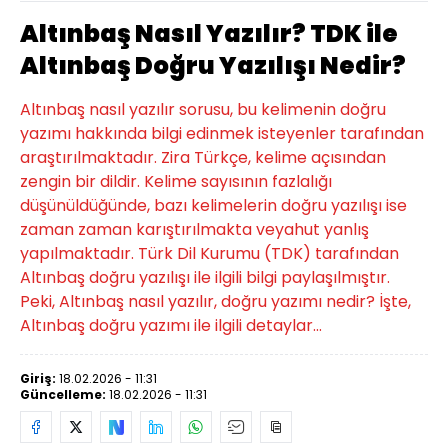
Altınbaş Nasıl Yazılır? TDK ile
Altınbaş Doğru Yazılışı Nedir?
Altınbaş nasıl yazılır sorusu, bu kelimenin doğru
yazımı hakkında bilgi edinmek isteyenler tarafından
araştırılmaktadır. Zira Türkçe, kelime açısından
zengin bir dildir. Kelime sayısının fazlalığı
düşünüldüğünde, bazı kelimelerin doğru yazılışı ise
zaman zaman karıştırılmakta veyahut yanlış
yapılmaktadır. Türk Dil Kurumu (TDK) tarafından
Altınbaş doğru yazılışı ile ilgili bilgi paylaşılmıştır.
Peki, Altınbaş nasıl yazılır, doğru yazımı nedir? İşte,
Altınbaş doğru yazımı ile ilgili detaylar...
Giriş:
18.02.2026 - 11:31
Güncelleme:
18.02.2026 - 11:31