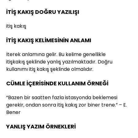
İTİŞ KAKIŞ DOĞRU YAZILIŞI
itiş kakış
İTİŞ KAKIŞ KELİMESİNİN ANLAMI
İterek anlamına gelir. Bu kelime genellikle
itişkakış şeklinde yanlış yazılmaktadır. Doğru
kullanımı itiş kakış şeklinde olmalıdır.
CÜMLE İÇERİSİNDE KULLANIM ÖRNEĞİ
“Bazen bir saatten fazla istasyonda beklemesi
gerekir, ondan sonra itiş kakış zor biner trene.” – E.
Bener
YANLIŞ YAZIM ÖRNEKLERİ