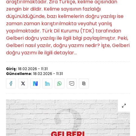
araştırılmaktadır. Zira Türkçe, kelime açısından
zengin bir dildir. Kelime sayısının fazlalığı
düşünüldüğünde, bazı kelimelerin doğru yazılışı ise
zaman zaman karıştırılmakta veyahut yanlış
yapılmaktadır. Türk Dil Kurumu (TDK) tarafından
Gelberi doğru yazılışı ile ilgili bilgi paylaşılmıştır. Peki,
Gelberi nasıl yazılır, doğru yazımı nedir? İşte, Gelberi
doğru yazımı ile ilgili detaylar...
Giriş:
18.02.2026 - 11:31
Güncelleme:
18.02.2026 - 11:31