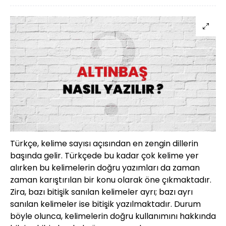
Türkçe, kelime sayısı açısından en zengin dillerin
başında gelir. Türkçede bu kadar çok kelime yer
alırken bu kelimelerin doğru yazımları da zaman
zaman karıştırılan bir konu olarak öne çıkmaktadır.
Zira, bazı bitişik sanılan kelimeler ayrı; bazı ayrı
sanılan kelimeler ise bitişik yazılmaktadır. Durum
böyle olunca, kelimelerin doğru kullanımını hakkında