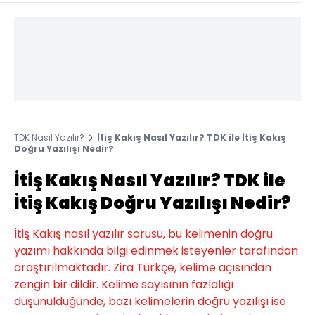
TDK Nasıl Yazılır?
İtiş Kakış Nasıl Yazılır? TDK ile İtiş Kakış
Doğru Yazılışı Nedir?
İtiş Kakış Nasıl Yazılır? TDK ile
İtiş Kakış Doğru Yazılışı Nedir?
İtiş Kakış nasıl yazılır sorusu, bu kelimenin doğru
yazımı hakkında bilgi edinmek isteyenler tarafından
araştırılmaktadır. Zira Türkçe, kelime açısından
zengin bir dildir. Kelime sayısının fazlalığı
düşünüldüğünde, bazı kelimelerin doğru yazılışı ise