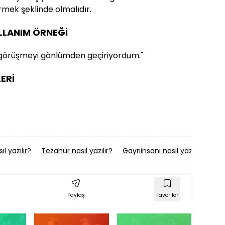
rmek şeklinde olmalıdır.
ULLANIM ÖRNEĞİ
 görüşmeyi gönlümden geçiriyordum."
ERİ
ıl yazılır?
Tezahür nasıl yazılır?
Gayriinsani nasıl yazılır?
Düz
Paylaş
Favoriler