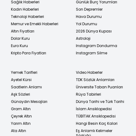
Sağlık Haberleri
Günlük Burç Yorumları
Kadın Haberleri
Son Depremler
Teknoloji Haberleri
Hava Durumu
Memur ve Emekli Haberleri
Yol Durumu
Altın Fiyatları
2026 Dünya Kupası
Dolar Kuru
Astroloji
Euro Kuru
Instagram Dondurma
Kripto Para Fiyatları
Instagram Silme
Yemek Tarifleri
Video Haberler
Ayetel Kürsi
TDK Sözlük Anlamları
Saatlerin Anlamı
Üniversite Taban Puanları
Aşk Sözleri
Rüya Tabirleri
Günaydın Mesajları
Dünya Tarihi ve Türk Tarihi
Gram Altın
İslam Ansiklopedisi
Çeyrek Altın
TÜBİTAK Ansiklopedisi
Yarım Altın
Hangi Besin Kaç Kalori
Ata Altın
Eş Anlamlı Kelimeler
Sözlüğü