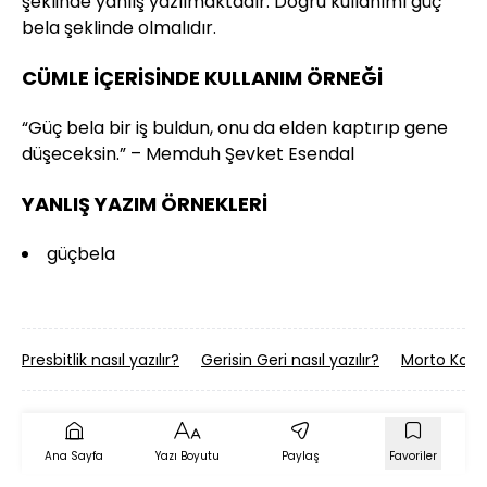
şeklinde yanlış yazılmaktadır. Doğru kullanımı güç
bela şeklinde olmalıdır.
CÜMLE İÇERİSİNDE KULLANIM ÖRNEĞİ
“Güç bela bir iş buldun, onu da elden kaptırıp gene
düşeceksin.” – Memduh Şevket Esendal
YANLIŞ YAZIM ÖRNEKLERİ
güçbela
Presbitlik nasıl yazılır?
Gerisin Geri nasıl yazılır?
Morto Koyu n
Ana Sayfa
Yazı Boyutu
Paylaş
Favoriler