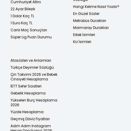
Cumhuriyet Altını
Hangi Kelime Nasıl Yazılır?
22 Ayar Bilezik
En Güzel Sözler
1 Dolar Kaç TL
Metrobüs Durakları
1 Euro Kaç TL
Marmaray Durakları
Canlı Maç Sonuçları
Erkek İsimleri
Süper Lig Puan Durumu
Kız İsimleri
Atasözleri ve Anlamları
Türkçe Deyimler Sözlüğü
Çin Takvimi 2026 ve Bebek
Cinsiyeti Hesaplama
İETT Sefer Saatleri
Gebelik Hesaplama
Yükselen Burç Hesaplama
2026
Yüzde Hesaplama
Geçmiş Döviz Fiyatları
Adım Adım Instagram
Hesap Dondurma 2026