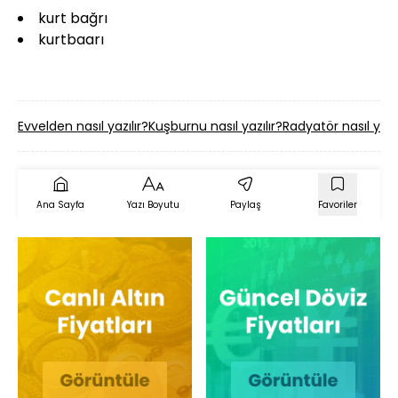
kurt bağrı
kurtbaarı
Evvelden nasıl yazılır?
Kuşburnu nasıl yazılır?
Radyatör nasıl yazıl
Ana Sayfa
Yazı Boyutu
Paylaş
Favoriler