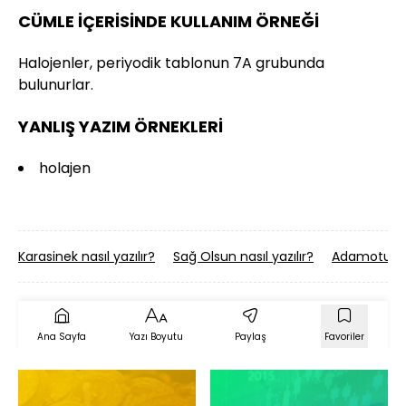
CÜMLE İÇERİSİNDE KULLANIM ÖRNEĞİ
Halojenler, periyodik tablonun 7A grubunda
bulunurlar.
YANLIŞ YAZIM ÖRNEKLERİ
holajen
Karasinek nasıl yazılır?
Sağ Olsun nasıl yazılır?
Adamotu nas
Ana Sayfa
Yazı Boyutu
Paylaş
Favoriler