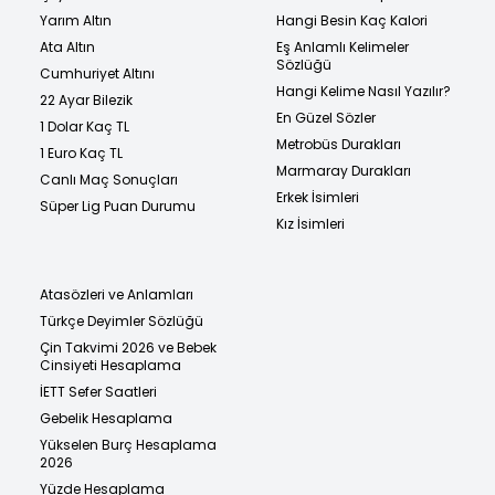
Yarım Altın
Hangi Besin Kaç Kalori
Ata Altın
Eş Anlamlı Kelimeler
Sözlüğü
Cumhuriyet Altını
Hangi Kelime Nasıl Yazılır?
22 Ayar Bilezik
En Güzel Sözler
1 Dolar Kaç TL
Metrobüs Durakları
1 Euro Kaç TL
Marmaray Durakları
Canlı Maç Sonuçları
Erkek İsimleri
Süper Lig Puan Durumu
Kız İsimleri
Atasözleri ve Anlamları
Türkçe Deyimler Sözlüğü
Çin Takvimi 2026 ve Bebek
Cinsiyeti Hesaplama
İETT Sefer Saatleri
Gebelik Hesaplama
Yükselen Burç Hesaplama
2026
Yüzde Hesaplama