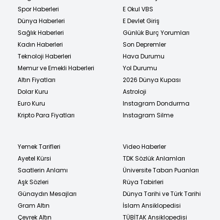
Spor Haberleri
E Okul VBS
Dünya Haberleri
E Devlet Giriş
Sağlık Haberleri
Günlük Burç Yorumları
Kadın Haberleri
Son Depremler
Teknoloji Haberleri
Hava Durumu
Memur ve Emekli Haberleri
Yol Durumu
Altın Fiyatları
2026 Dünya Kupası
Dolar Kuru
Astroloji
Euro Kuru
Instagram Dondurma
Kripto Para Fiyatları
Instagram Silme
Yemek Tarifleri
Video Haberler
Ayetel Kürsi
TDK Sözlük Anlamları
Saatlerin Anlamı
Üniversite Taban Puanları
Aşk Sözleri
Rüya Tabirleri
Günaydın Mesajları
Dünya Tarihi ve Türk Tarihi
Gram Altın
İslam Ansiklopedisi
Çeyrek Altın
TÜBİTAK Ansiklopedisi