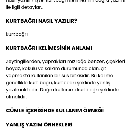
nasıl yazılır? İşte, Kurtbağrı kelimesinin doğru yazımı
ile ilgili detaylar…
KURTBAĞRI NASIL YAZILIR?
kurtbağrı
KURTBAĞRI KELİMESİNİN ANLAMI
Zeytingillerden, yaprakları mızrağa benzer, çiçekleri
beyaz, kokulu ve salkım durumunda olan, çit
yapmakta kullanılan bir süs bitkisidir. Bu kelime
genellikle kurt bağrı, kurtbaarı şeklinde yanlış
yazılmaktadır. Doğru kullanımı kurtbağrı şeklinde
olmalıdır.
CÜMLE İÇERİSİNDE KULLANIM ÖRNEĞİ
YANLIŞ YAZIM ÖRNEKLERİ