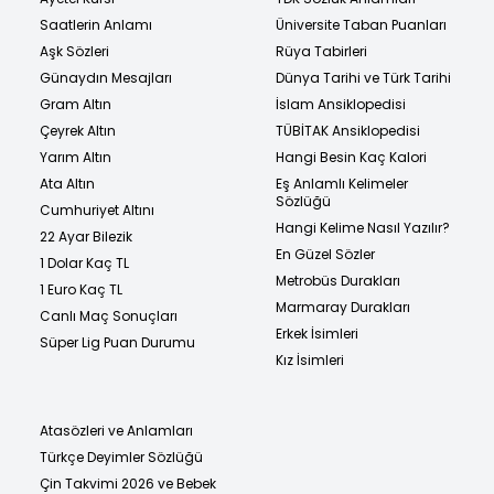
Saatlerin Anlamı
Üniversite Taban Puanları
Aşk Sözleri
Rüya Tabirleri
Günaydın Mesajları
Dünya Tarihi ve Türk Tarihi
Gram Altın
İslam Ansiklopedisi
Çeyrek Altın
TÜBİTAK Ansiklopedisi
Yarım Altın
Hangi Besin Kaç Kalori
Ata Altın
Eş Anlamlı Kelimeler
Sözlüğü
Cumhuriyet Altını
Hangi Kelime Nasıl Yazılır?
22 Ayar Bilezik
En Güzel Sözler
1 Dolar Kaç TL
Metrobüs Durakları
1 Euro Kaç TL
Marmaray Durakları
Canlı Maç Sonuçları
Erkek İsimleri
Süper Lig Puan Durumu
Kız İsimleri
Atasözleri ve Anlamları
Türkçe Deyimler Sözlüğü
Çin Takvimi 2026 ve Bebek