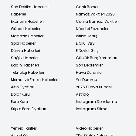
Son Dakika Haberleri
Canlı Borsa
Haberler
Namaz Vakitleri 2026
Ekonomi Haberleri
Cuma Namazı Vakitleri
Güncel Haberler
Nöbetçi Eczaneler
Magazin Haberleri
İstiklal Marşı
Spor Haberleri
E Okul VBS
Dünya Haberleri
E Devlet Giriş
Sağlık Haberleri
Günlük Burç Yorumları
Kadın Haberleri
Son Depremler
Teknoloji Haberleri
Hava Durumu
Memur ve Emekli Haberleri
Yol Durumu
Altın Fiyatları
2026 Dünya Kupası
Dolar Kuru
Astroloji
Euro Kuru
Instagram Dondurma
Kripto Para Fiyatları
Instagram Silme
Yemek Tarifleri
Video Haberler
Ayetel Kürsi
TDK Sözlük Anlamları