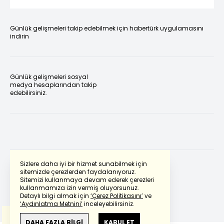
Günlük gelişmeleri takip edebilmek için habertürk uygulamasını
indirin
Günlük gelişmeleri sosyal
medya hesaplarından takip
edebilirsiniz.
Sizlere daha iyi bir hizmet sunabilmek için
sitemizde çerezlerden faydalanıyoruz.
Sitemizi kullanmaya devam ederek çerezleri
Powered by
Translate
kullanmamıza izin vermiş oluyorsunuz.
Detaylı bilgi almak için
‘Çerez Politikasını’
ve
‘Aydınlatma Metnini’
inceleyebilirsiniz.
Bu çeviride
Google Translete
kullanılmıştır.
Anlam ve çeviri hatalarından
haberturk.com
DAHA FAZLA BİLGİ
KABUL ET