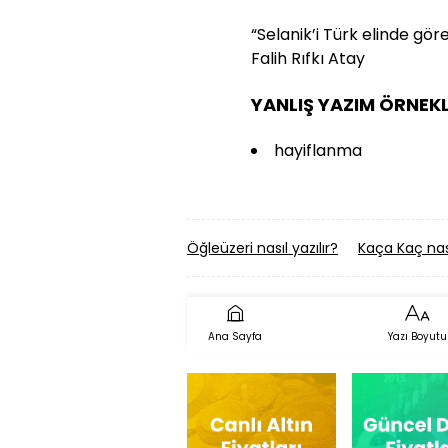
“Selanik’i Türk elinde gör
Falih Rıfkı Atay
YANLIŞ YAZIM ÖRNEKL
hayiflanma
Öğleüzeri nasıl yazılır?
Kaça Kaç nası
Ana Sayfa
Yazı Boyutu