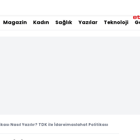
Magazin
Kadın
Sağlık
Yazılar
Teknoloji
G
kası Nasıl Yazılır? TDK ile İdareimaslahat Politikası