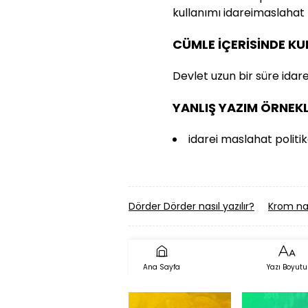
kullanımı idareimaslahat p
CÜMLE İÇERİSİNDE K
Devlet uzun bir süre idarei
YANLIŞ YAZIM ÖRNEKL
idarei maslahat politik
Dörder Dörder nasıl yazılır?
Krom nası
Ana Sayfa
Yazı Boyutu