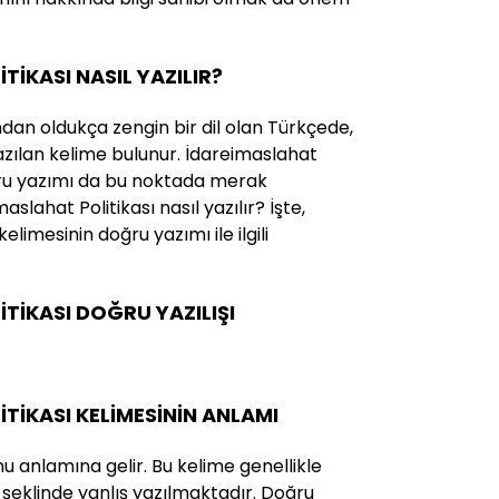
TİKASI NASIL YAZILIR?
ndan oldukça zengin bir dil olan Türkçede,
yazılan kelime bulunur. İdareimaslahat
oğru yazımı da bu noktada merak
aslahat Politikası nasıl yazılır? İşte,
elimesinin doğru yazımı ile ilgili
TİKASI DOĞRU YAZILIŞI
TİKASI KELİMESİNİN ANLAMI
u anlamına gelir. Bu kelime genellikle
ı şeklinde yanlış yazılmaktadır. Doğru