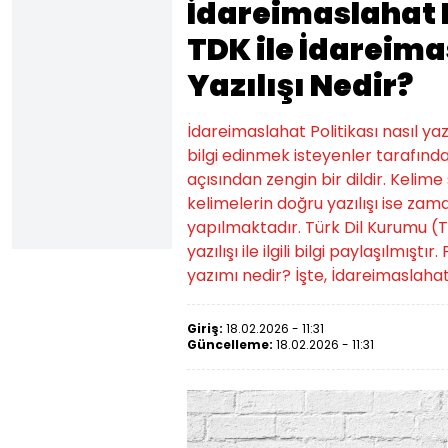
İdareimaslahat P
TDK ile İdareima
Yazılışı Nedir?
İdareimaslahat Politikası nasıl ya
bilgi edinmek isteyenler tarafında
açısından zengin bir dildir. Kelime
kelimelerin doğru yazılışı ise za
yapılmaktadır. Türk Dil Kurumu (T
yazılışı ile ilgili bilgi paylaşılmıştı
yazımı nedir? İşte, İdareimaslahat P
Giriş:
18.02.2026 - 11:31
Güncelleme:
18.02.2026 - 11:31