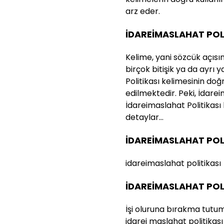
arz eder.
İDAREİMASLAHAT POLİ
Kelime, yani sözcük açısı
birçok bitişik ya da ayrı 
Politikası kelimesinin d
edilmektedir. Peki, İdareim
İdareimaslahat Politikası k
detaylar…
İDAREİMASLAHAT POLİ
idareimaslahat politikası
İDAREİMASLAHAT POLİ
İşi oluruna bırakma tutum
idarei maslahat politikas