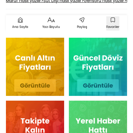
Maruf nasıl yazılır?
Süt Dişi nasıl yazılır?
Gensoru nasıl yazılır?
Dai
Ana Sayfa
Yazı Boyutu
Paylaş
Favoriler