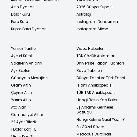
Altın Fiyatları
2026 Dünya Kupası
Dolar Kuru
Astroloji
Euro Kuru
Instagram Dondurma
Kripto Para Fiyatları
Instagram Silme
Yemek Tarifleri
Video Haberler
Ayetel Kürsi
TDK Sözlük Anlamları
Saatlerin Anlamı
Üniversite Taban Puanları
Aşk Sözleri
Rüya Tabirleri
Günaydın Mesajları
Dünya Tarihi ve Türk Tarihi
Gram Altın
İslam Ansiklopedisi
Çeyrek Altın
TÜBİTAK Ansiklopedisi
Yarım Altın
Hangi Besin Kaç Kalori
Ata Altın
Eş Anlamlı Kelimeler
Sözlüğü
Cumhuriyet Altını
Hangi Kelime Nasıl Yazılır?
22 Ayar Bilezik
En Güzel Sözler
1 Dolar Kaç TL
Metrobüs Durakları
1 Euro Kaç TL