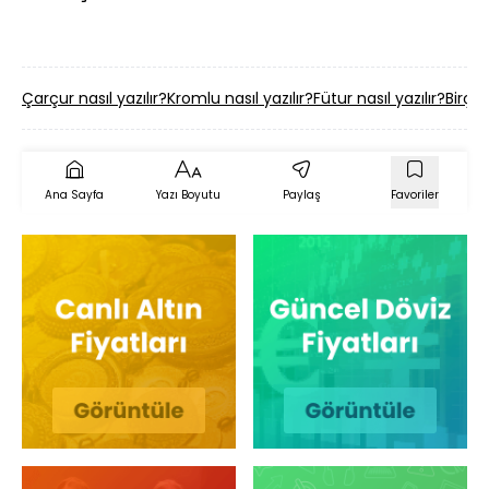
Çarçur nasıl yazılır?
Kromlu nasıl yazılır?
Fütur nasıl yazılır?
Birçoğ
Ana Sayfa
Yazı Boyutu
Paylaş
Favoriler