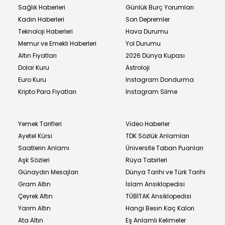
Sağlık Haberleri
Günlük Burç Yorumları
Kadın Haberleri
Son Depremler
Teknoloji Haberleri
Hava Durumu
Memur ve Emekli Haberleri
Yol Durumu
Altın Fiyatları
2026 Dünya Kupası
Dolar Kuru
Astroloji
Euro Kuru
Instagram Dondurma
Kripto Para Fiyatları
Instagram Silme
Yemek Tarifleri
Video Haberler
Ayetel Kürsi
TDK Sözlük Anlamları
Saatlerin Anlamı
Üniversite Taban Puanları
Aşk Sözleri
Rüya Tabirleri
Günaydın Mesajları
Dünya Tarihi ve Türk Tarihi
Gram Altın
İslam Ansiklopedisi
Çeyrek Altın
TÜBİTAK Ansiklopedisi
Yarım Altın
Hangi Besin Kaç Kalori
Ata Altın
Eş Anlamlı Kelimeler