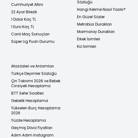
Sözlüğü
Cumhuriyet Altını
Hangi Kelime Nasıl Yazılır?
22 Ayar Bilezik
En Güzel Sözler
1 Dolar Kaç TL
Metrobüs Durakları
1 Euro Kaç TL
Marmaray Durakları
Canlı Maç Sonuçları
Erkek İsimleri
Süper Lig Puan Durumu
Kız İsimleri
Atasözleri ve Anlamları
Türkçe Deyimler Sözlüğü
Çin Takvimi 2026 ve Bebek
Cinsiyeti Hesaplama
İETT Sefer Saatleri
Gebelik Hesaplama
Yükselen Burç Hesaplama
2026
Yüzde Hesaplama
Geçmiş Döviz Fiyatları
Adım Adım Instagram