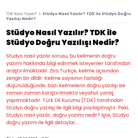
TDK Nasıl Yazılır?
Stüdyo Nasıl Yazılır? TDK ile Stüdyo Doğru
Yazılışı Nedir?
Stüdyo Nasıl Yazılır? TDK ile
Stüdyo Doğru Yazılışı Nedir?
Stüdyo nasıl yazılır sorusu, bu kelimenin doğru
yazımı hakkında bilgi edinmek isteyenler tarafından
araştırılmaktadır. Zira Türkçe, kelime açısından
zengin bir dildir. Kelime sayısının fazlalığı
düşünüldüğünde, bazı kelimelerin doğru yazılışı ise
zaman zaman karıştırılmakta veyahut yanlış
yapılmaktadır. Türk Dil Kurumu (TDK) tarafından
Stüdyo doğru yazılışı ile ilgili bilgi paylaşılmıştır. Peki,
Stüdyo nasıl yazılır, doğru yazımı nedir? İşte, Stüdyo
doğru yazımı ile ilgili detaylar...