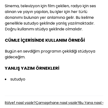
Sinema, televizyon için film çekilen, radyo için ses
alınan ve yayın yapılan, bu işler için her türlü
donanımı bulunan yer anlamına gelir. Bu kelime
genellikle sutudyo şeklinde yanlış yazılmaktadır.
Doğru kullanımı stüdyo şeklinde olmalıdır.
CÜMLE İÇERİSİNDE KULLANIM ÖRNEĞİ
Bugün en sevdiğim programın çekildiği stüdyoya
gideceğim.
YANLIŞ YAZIM ÖRNEKLERİ
sutudyo
Rölyef nasıl yazılır?
Çamaşırhane nasıl yazılır?
Bu Yana nasıl yazı