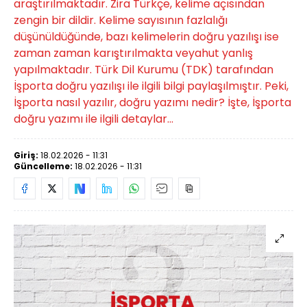
araştırılmaktadır. Zira Türkçe, kelime açısından
zengin bir dildir. Kelime sayısının fazlalığı
düşünüldüğünde, bazı kelimelerin doğru yazılışı ise
zaman zaman karıştırılmakta veyahut yanlış
yapılmaktadır. Türk Dil Kurumu (TDK) tarafından
İşporta doğru yazılışı ile ilgili bilgi paylaşılmıştır. Peki,
İşporta nasıl yazılır, doğru yazımı nedir? İşte, İşporta
doğru yazımı ile ilgili detaylar...
Giriş:
18.02.2026 - 11:31
Güncelleme:
18.02.2026 - 11:31