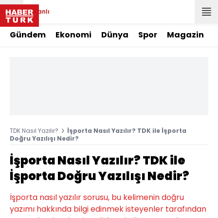
Canlı
Gündem
Ekonomi
Dünya
Spor
Magazin
TDK Nasıl Yazılır?
İşporta Nasıl Yazılır? TDK ile İşporta
Doğru Yazılışı Nedir?
İşporta Nasıl Yazılır? TDK ile
İşporta Doğru Yazılışı Nedir?
İşporta nasıl yazılır sorusu, bu kelimenin doğru
yazımı hakkında bilgi edinmek isteyenler tarafından