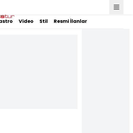
astro
Video
Stil
Resmi İlanlar