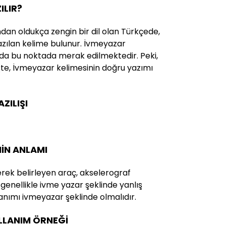
ILIR?
ndan oldukça zengin bir dil olan Türkçede,
yazılan kelime bulunur. İvmeyazar
 da bu noktada merak edilmektedir. Peki,
İşte, İvmeyazar kelimesinin doğru yazımı
ZILIŞI
NİN ANLAMI
zerek belirleyen araç, akselerograf
 genellikle ivme yazar şeklinde yanlış
anımı ivmeyazar şeklinde olmalıdır.
ULLANIM ÖRNEĞİ