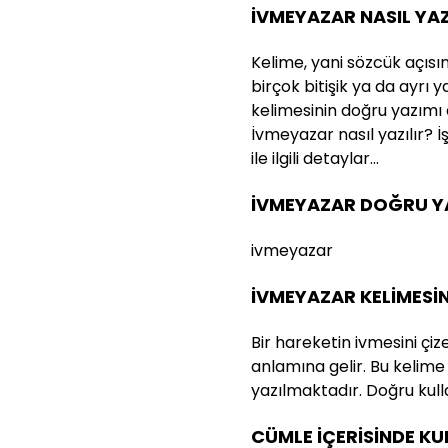
İVMEYAZAR NASIL YAZ
Kelime, yani sözcük açısı
birçok bitişik ya da ayrı 
kelimesinin doğru yazımı
İvmeyazar nasıl yazılır? 
ile ilgili detaylar…
İVMEYAZAR DOĞRU YA
ivmeyazar
İVMEYAZAR KELİMESİ
Bir hareketin ivmesini çi
anlamına gelir. Bu kelime
yazılmaktadır. Doğru kull
CÜMLE İÇERİSİNDE K