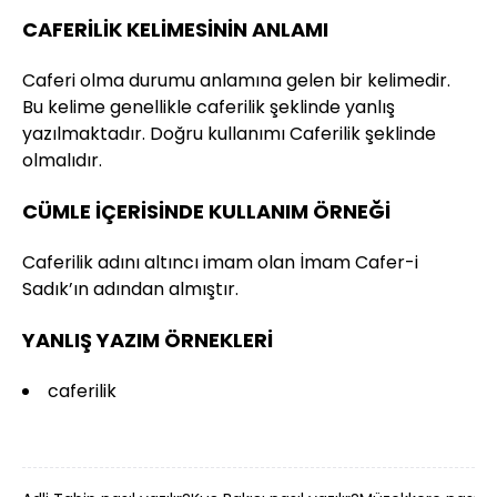
CAFERİLİK KELİMESİNİN ANLAMI
Caferi olma durumu anlamına gelen bir kelimedir.
Bu kelime genellikle caferilik şeklinde yanlış
yazılmaktadır. Doğru kullanımı Caferilik şeklinde
olmalıdır.
CÜMLE İÇERİSİNDE KULLANIM ÖRNEĞİ
Caferilik adını altıncı imam olan İmam Cafer-i
Sadık’ın adından almıştır.
YANLIŞ YAZIM ÖRNEKLERİ
caferilik