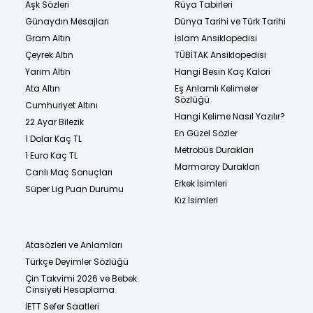
Aşk Sözleri
Rüya Tabirleri
Günaydın Mesajları
Dünya Tarihi ve Türk Tarihi
Gram Altın
İslam Ansiklopedisi
Çeyrek Altın
TÜBİTAK Ansiklopedisi
Yarım Altın
Hangi Besin Kaç Kalori
Ata Altın
Eş Anlamlı Kelimeler
Sözlüğü
Cumhuriyet Altını
Hangi Kelime Nasıl Yazılır?
22 Ayar Bilezik
En Güzel Sözler
1 Dolar Kaç TL
Metrobüs Durakları
1 Euro Kaç TL
Marmaray Durakları
Canlı Maç Sonuçları
Erkek İsimleri
Süper Lig Puan Durumu
Kız İsimleri
Atasözleri ve Anlamları
Türkçe Deyimler Sözlüğü
Çin Takvimi 2026 ve Bebek
Cinsiyeti Hesaplama
İETT Sefer Saatleri