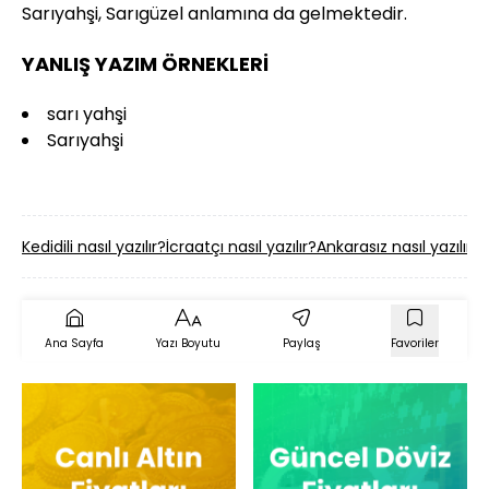
Sarıyahşi, Sarıgüzel anlamına da gelmektedir.
YANLIŞ YAZIM ÖRNEKLERİ
sarı yahşi
Sarıyahşi
Kedidili nasıl yazılır?
İcraatçı nasıl yazılır?
Ankarasız nasıl yazılır?
M
Ana Sayfa
Yazı Boyutu
Paylaş
Favoriler