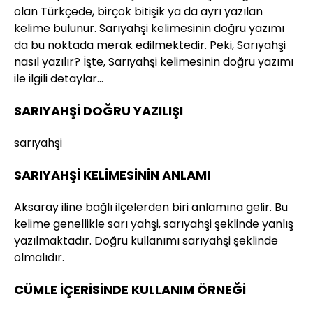
olan Türkçede, birçok bitişik ya da ayrı yazılan
kelime bulunur. Sarıyahşi kelimesinin doğru yazımı
da bu noktada merak edilmektedir. Peki, Sarıyahşi
nasıl yazılır? İşte, Sarıyahşi kelimesinin doğru yazımı
ile ilgili detaylar…
SARIYAHŞİ DOĞRU YAZILIŞI
sarıyahşi
SARIYAHŞİ KELİMESİNİN ANLAMI
Aksaray iline bağlı ilçelerden biri anlamına gelir. Bu
kelime genellikle sarı yahşi, sarıyahşi şeklinde yanlış
yazılmaktadır. Doğru kullanımı sarıyahşi şeklinde
olmalıdır.
CÜMLE İÇERİSİNDE KULLANIM ÖRNEĞİ