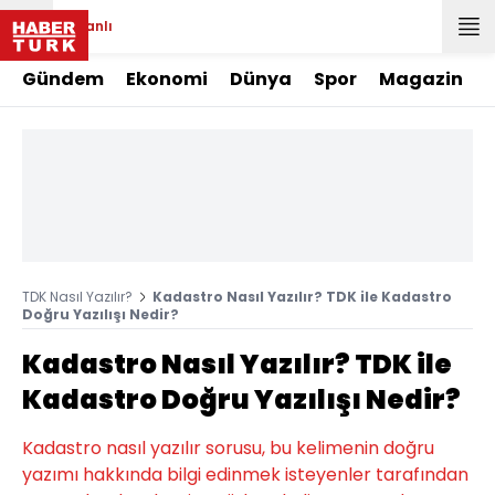
Canlı
Gündem
Ekonomi
Dünya
Spor
Magazin
TDK Nasıl Yazılır?
Kadastro Nasıl Yazılır? TDK ile Kadastro
Doğru Yazılışı Nedir?
Kadastro Nasıl Yazılır? TDK ile
Kadastro Doğru Yazılışı Nedir?
Kadastro nasıl yazılır sorusu, bu kelimenin doğru
yazımı hakkında bilgi edinmek isteyenler tarafından