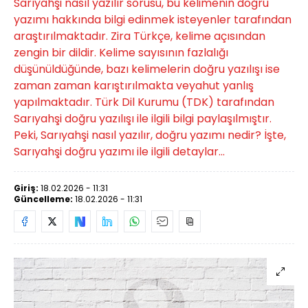
Sarıyahşi nasıl yazılır sorusu, bu kelimenin doğru
yazımı hakkında bilgi edinmek isteyenler tarafından
araştırılmaktadır. Zira Türkçe, kelime açısından
zengin bir dildir. Kelime sayısının fazlalığı
düşünüldüğünde, bazı kelimelerin doğru yazılışı ise
zaman zaman karıştırılmakta veyahut yanlış
yapılmaktadır. Türk Dil Kurumu (TDK) tarafından
Sarıyahşi doğru yazılışı ile ilgili bilgi paylaşılmıştır.
Peki, Sarıyahşi nasıl yazılır, doğru yazımı nedir? İşte,
Sarıyahşi doğru yazımı ile ilgili detaylar...
Giriş:
18.02.2026 - 11:31
Güncelleme:
18.02.2026 - 11:31