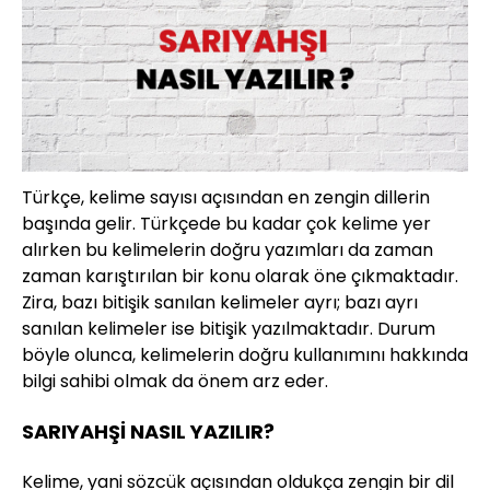
Türkçe, kelime sayısı açısından en zengin dillerin
başında gelir. Türkçede bu kadar çok kelime yer
alırken bu kelimelerin doğru yazımları da zaman
zaman karıştırılan bir konu olarak öne çıkmaktadır.
Zira, bazı bitişik sanılan kelimeler ayrı; bazı ayrı
sanılan kelimeler ise bitişik yazılmaktadır. Durum
böyle olunca, kelimelerin doğru kullanımını hakkında
bilgi sahibi olmak da önem arz eder.
SARIYAHŞİ NASIL YAZILIR?
Kelime, yani sözcük açısından oldukça zengin bir dil