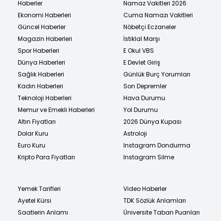
Haberler
Namaz Vakitleri 2026
Ekonomi Haberleri
Cuma Namazı Vakitleri
Güncel Haberler
Nöbetçi Eczaneler
Magazin Haberleri
İstiklal Marşı
Spor Haberleri
E Okul VBS
Dünya Haberleri
E Devlet Giriş
Sağlık Haberleri
Günlük Burç Yorumları
Kadın Haberleri
Son Depremler
Teknoloji Haberleri
Hava Durumu
Memur ve Emekli Haberleri
Yol Durumu
Altın Fiyatları
2026 Dünya Kupası
Dolar Kuru
Astroloji
Euro Kuru
Instagram Dondurma
Kripto Para Fiyatları
Instagram Silme
Yemek Tarifleri
Video Haberler
Ayetel Kürsi
TDK Sözlük Anlamları
Saatlerin Anlamı
Üniversite Taban Puanları