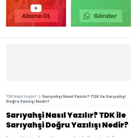
TDK Nasıl Yazılır?
Sarıyahşi Nasıl Yazılır? TDK ile Sarıyahşi
Doğru Yazılışı Nedir?
Sarıyahşi Nasıl Yazılır? TDK ile
Sarıyahşi Doğru Yazılışı Nedir?